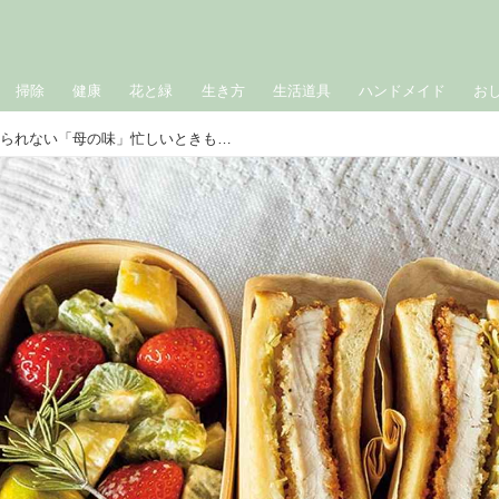
掃除
健康
花と緑
生き方
生活道具
ハンドメイド
お
作家・小川糸さんの、忘れられない「母の味」忙しいときも、ギクシャクしたときも、きちんと持たせてくれた“愛情弁当”のレシピ