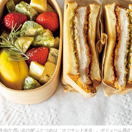
弁当の“思い出の味”ふたつめは「カツサンド弁当」。ボリューム満点