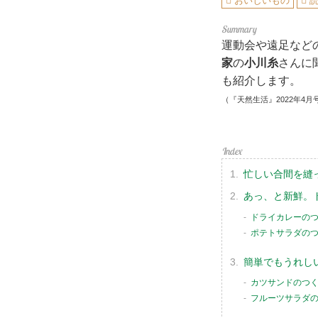
おいしいもの
運動会や遠足など
家
の
小川糸
さんに
も紹介します。
（『天然生活』2022年4月
忙しい合間を縫
あっ、と新鮮。
ドライカレーの
ポテトサラダの
簡単でもうれし
カツサンドのつ
フルーツサラダ