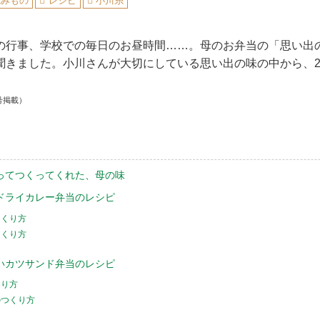
読みもの
レシピ
小川糸
の行事、学校での毎日のお昼時間……。母のお弁当の「思い出
聞きました。小川さんが大切にしている思い出の味の中から、
号掲載）
ってつくってくれた、母の味
ドライカレー弁当のレシピ
つくり方
つくり方
いカツサンド弁当のレシピ
くり方
のつくり方