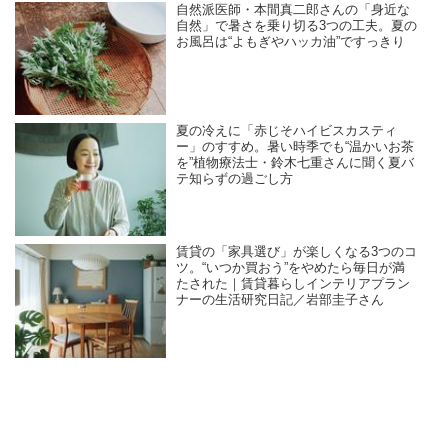
自然派医師・本間真二郎さんの「身近な
自然」で暑さを乗り切る3つの工夫。夏の
お風呂は“よもぎやハッカ油”ですっきり
夏の冷えに「赤じそハイビスカスティ
ー」のすすめ。暑い時季でも“温かいお茶
を”植物療法士・鈴木七重さんに聞く夏バ
テ知らずの過ごし方
賃貸の「家具選び」が楽しくなる3つのコ
ツ。“いつか買おう”をやめたら毎日が満
たされた｜賃貸暮らしインテリアプラン
ナーの生活研究日記／岩部圭子さん