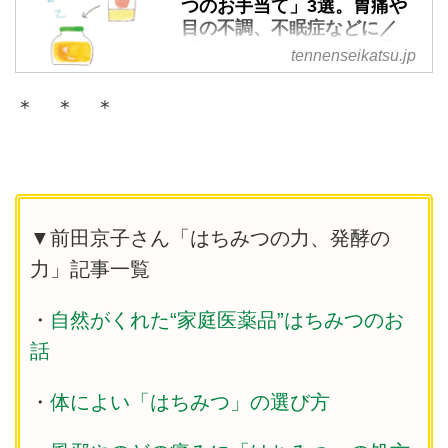
つのお手当て」3選。胃痛や
目の不調、不眠症などに／
『ひとさじのはちみつ』著
tennenseikatsu.jp
者・前田京子さん - 天然生活
web
＊ ＊ ＊
殺菌力に優れ、免疫を高めるとも
いわれる「はちみつ」は、自然が
くれた家庭の医薬品。胃や目など
の不調に役立つほか、眠り薬に
も。『ひとさじのはちみつ』の著
▼前田京子さん「はちみつの力、発酵の
者・前田京子さんに、暮らしに役
立つはちみつの処方せんを教えて
力」記事一覧
いただきました。（『天然生活』
2021年4月号掲載）
・
自然がくれた“家庭医薬品”はちみつのお
話
・
体によい「はちみつ」の選び方