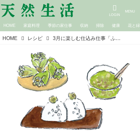
HOME
家庭料理
季節の家仕事
収納
掃除
健康
花と
HOME
レシピ
3月に楽しむ仕込み仕事「ふき味噌」と「ザワークラウト」のつくり方。山田奈美さんの“12カ月楽しめる”発酵食と保存食