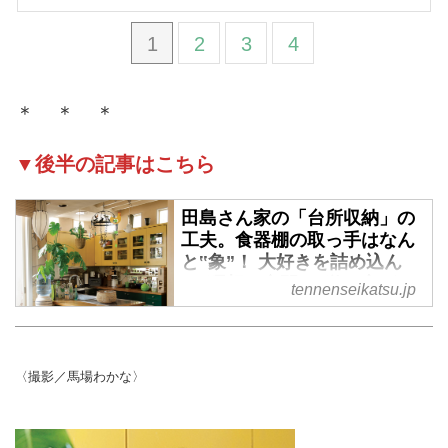
1
2
3
4
＊ ＊ ＊
▼後半の記事はこちら
田島さん家の「台所収納」の
工夫。食器棚の取っ手はなん
と‟象”！ 大好きを詰め込ん
だ‟理想の空間”は遊び心がい
tennenseikatsu.jp
っぱい／主婦・田島礼子さん
- 天然生活web
黄色と緑色に囲まれた明るい台所
〈撮影／馬場わかな〉
の持ち主は、主婦の田島礼子さ
ん。たっぷり差し込む光と植物、
天井に吊るされたモビールが気分