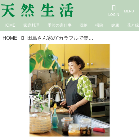
HOME
家庭料理
季節の家仕事
収納
掃除
健康
花と
HOME
田島さん家の‟カラフルで楽しい台所”を拝見。調理台や棚はイエローに、冷蔵庫はグリーンに塗り替えて／主婦・田島礼子さん