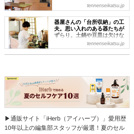
ッチン」をカスタマイズし
tennenseikatsu.jp
て、機能的でぬくもりのある
台所に
器屋さんの「台所収納」の工
2019年に団地住まいから平屋へ
夫。思い入れのある器たちが
引っ越しをした長谷川ちえさん。
ずらり。土鍋や豆皿は欠けな
新居にはシステムキッチンを取り
いようにひと工夫／in-kyo・
tennenseikatsu.jp
入れ、収納も充実しました。地元
長谷川ちえさん - 天然生活
の木材で、地元の職人さんと一緒
web
につくった台所がふだんの暮らし
2019年に団地から平屋へ引っ越
に、いくつもの小さな喜びをもた
しをした長谷川ちえさん。既製品
らします。（『天然生活』2019
をカスタマイズしてつくった台所
年11月号掲載）
は、木のぬくもりが感じられるあ
たたかな場所になりました。器と
生活道具の店を営む長谷川さんな
らではのセンスがキラリと光る台
所を見せていただきました。
▶通販サイト「iHerb（アイハーブ）」愛用歴
（『天然生活』2019年11月号掲
載）
10年以上の編集部スタッフが厳選！夏のセル