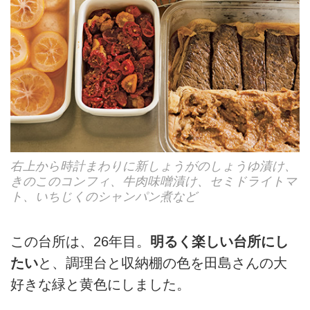
右上から時計まわりに新しょうがのしょうゆ漬け、
きのこのコンフィ、牛肉味噌漬け、セミドライトマ
ト、いちじくのシャンパン煮など
この台所は、26年目。
明るく楽しい台所にし
たい
と、調理台と収納棚の色を田島さんの大
好きな緑と黄色にしました。