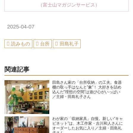
（富士山マガジンサービス）
2025-04-07
読みもの
台所
田島礼子
関連記事
田島さん家の「台所収納」の工夫。食器
棚の取っ手はなんと‟象”！ 大好きを詰め
込んだ‟理想の空間”は遊び心がいっぱい
／主婦・田島礼子さん
わが家の「収納家具」自慢。新しい“キャ
ビネット”は、木工作家・吉川和人さんに
オーダーしたお気に入り／主婦・田島礼
子さん