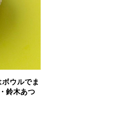
はボウルでま
・鈴木あつ