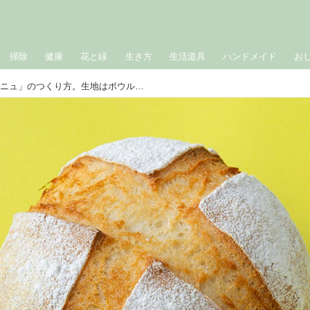
掃除
健康
花と緑
生き方
生活道具
ハンドメイド
お
米粉のかんたん「カンパーニュ」のつくり方。生地はボウルでまぜるだけ！焼き上がりまで1時間／あつあつパン教室・鈴木あつこさん