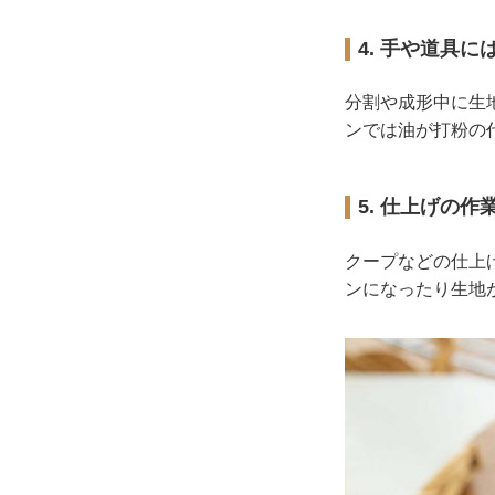
4. 手や道具
分割や成形中に生
ンでは油が打粉の
5. 仕上げの
クープなどの仕上
ンになったり生地