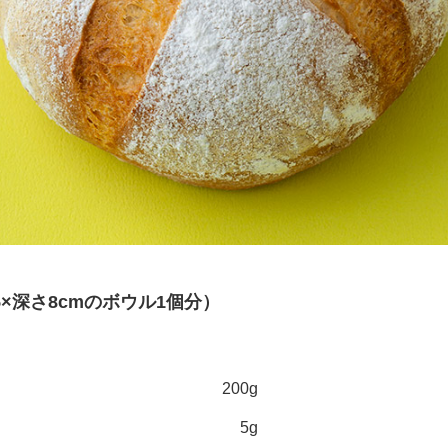
5×深さ8cmのボウル1個分）
200g
5g