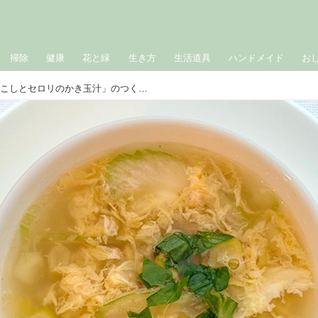
掃除
健康
花と緑
生き方
生活道具
ハンドメイド
お
夏の体を整える「とうもろこしとセロリのかき玉汁」のつくり方。体の“熱と湿気”をおさめて夏を乗り切る｜荒木典子の“旬のおつゆ”