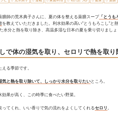
レシピ
荒木典子
連載
家庭料理
旬のおつゆ
健康
薬膳
薬膳師の荒木典子さんに、夏の体を整える薬膳スープ
「とうも
方
を教えていただきました。利水効果の高い‟とうもろこし”と熱
った水分と熱を取り除き、高温多湿な日本の夏を乗り切りましょ
しで体の湿気を取り、セロリで熱を取り
たえる季節です。
湿気と熱を取り除いて、しっかり水分を取りたい
ところ。
水効果が高く、この時季に食べたい野菜。
取ってくれ、いい香りで気の流れをよくしてくれる
セロリ
。