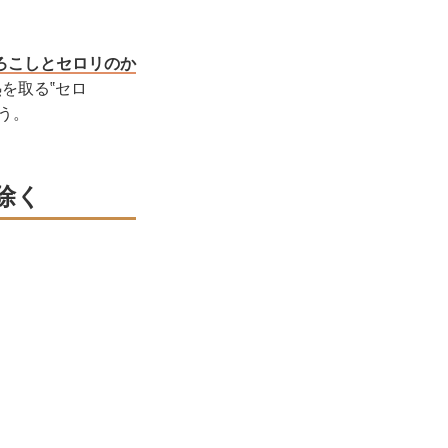
ろこしとセロリのか
を取る‟セロ
う。
除く