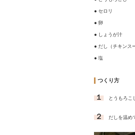
● セロリ
● 卵
● しょうが汁
● だし（チキンス
● 塩
つくり方
１
とうもろこし
２
だしを温めて