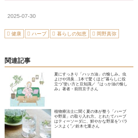
2025-07-30
健康
ハーブ
暮らしの知恵
岡野真弥
関連記事
夏にすっきり「ハッカ油」の愉しみ。虫
よけや消臭…1本で驚くほど“暮らしに役
立つ”使い方と豆知識／『はっか油の愉し
み』著者・前田京子さん
植物療法士に聞く夏の体が整う「ハーブ
や野菜」の取り入れ方。とれたてハーブ
はティーソーダに、鮮やかな野菜を“バラ
ンスよく”／鈴木七重さん