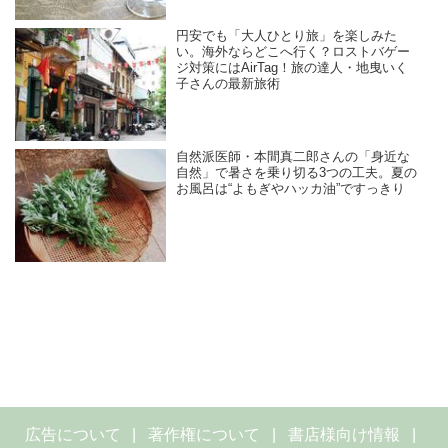
円安でも「大人ひとり旅」を楽しみた
い。海外ならどこへ行く？ロストバゲー
ジ対策にはAirTag！旅の達人・地曳いく
子さんの最新旅術
自然派医師・本間真二郎さんの「身近な
自然」で暑さを乗り切る3つの工夫。夏の
お風呂は“よもぎやハッカ油”ですっきり
広告について
著作権について
書店様向け情報