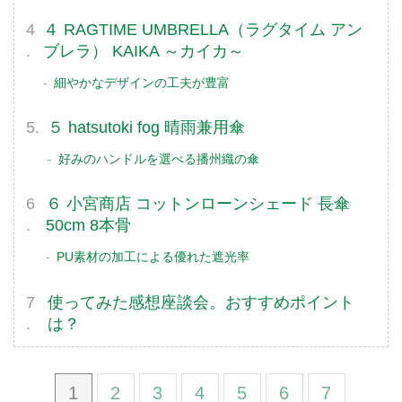
４ RAGTIME UMBRELLA（ラグタイム アン
ブレラ） KAIKA ～カイカ～
細やかなデザインの工夫が豊富
５ hatsutoki fog 晴雨兼用傘
好みのハンドルを選べる播州織の傘
６ 小宮商店 コットンローンシェード 長傘
50cm 8本骨
PU素材の加工による優れた遮光率
使ってみた感想座談会。おすすめポイント
は？
1
2
3
4
5
6
7