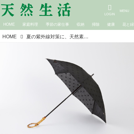
HOME
家庭料理
季節の家仕事
収納
掃除
健康
花と
HOME
夏の紫外線対策に、天然素材の「日傘」6選。遮光・UVカット・通気性・晴雨兼用...リアルな声で徹底検証／いいモノあうモノ