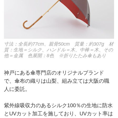
寸法：全長約77cm、親骨50cm 質量：約307g 材
質：生地＝シルク、ハンドル＝木、中棒＝木、その
他＝金属 色展開：8色 ※折りたたみ傘もあり
神戸にある傘専門店のオリジナルブランド
で、傘布の織りは山梨、組み立ては大阪の職
人に委託。
紫外線吸収力のあるシルク100％の生地に防水
とUVカット加工を施しており、UVカット率は