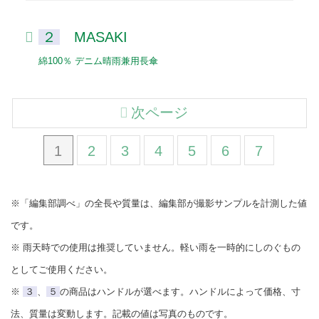
２
MASAKI
綿100％ デニム晴雨兼用長傘
次ページ
1
2
3
4
5
6
7
※「編集部調べ」の全長や質量は、編集部が撮影サンプルを計測した値
です。
※ 雨天時での使用は推奨していません。軽い雨を一時的にしのぐもの
としてご使用ください。
※
３
、
５
の商品はハンドルが選べます。ハンドルによって価格、寸
法、質量は変動します。記載の値は写真のものです。