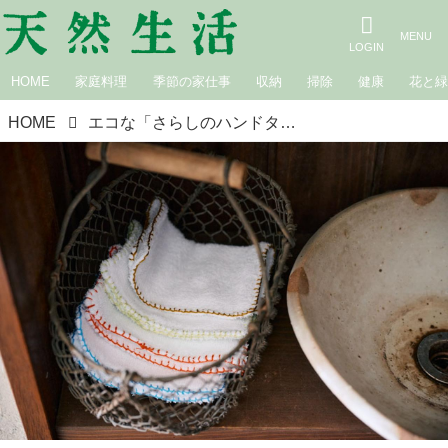
HOME
家庭料理
季節の家仕事
収納
掃除
健康
花と
HOME
エコな「さらしのハンドタオル」のつくり方。77歳、栃木・益子でひとり暮らし、元カフェ店主の“ごみを出さない”暮らしの工夫／信田良枝さん