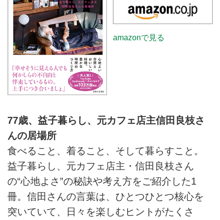
金とのつきあい方を紹介します。
（『77歳 365日の紡ぎ方: 益子暮
らし、元カフェ店主 信田良枝さ
んの居場所』より）
amazonで見る
77歳、益子暮らし、元カフェ店主信田良枝さ
んの居場所
食べること、着ること、そして暮らすこと。
益子暮らし、元カフェ店主・信田良枝さん
の“心地よさ”の秘訣や考え方をご紹介した1
冊。信田さんの言葉は、ひとつひとつ核心を
突いていて、日々を楽しむヒントがたくさ