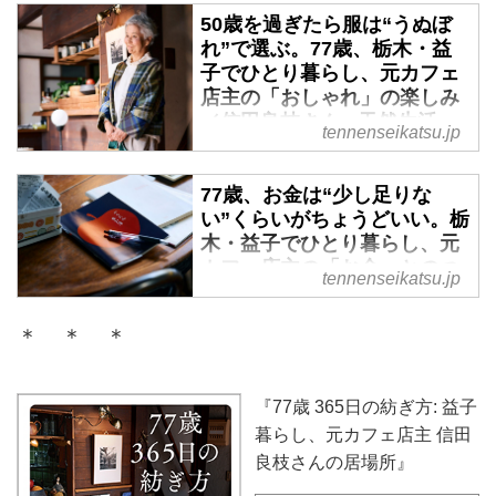
活web
50歳を過ぎたら服は“うぬぼ
陶芸の町・栃木県の益子で人気カ
れ”で選ぶ。77歳、栃木・益
フェ『猫車』を営んでいた信田良
子でひとり暮らし、元カフェ
枝さん。69歳で店を閉め、現在
店主の「おしゃれ」の楽しみ
は、里山の風景が広がる庭とつな
／信田良枝さん - 天然生活
tennenseikatsu.jp
がる一軒家でひとり暮らし（＋猫
web
1匹）。YouTubeでも話題となっ
陶芸の町・栃木県の益子で人気カ
77歳、お金は“少し足りな
た、信田さんの毎日を心地よく過
フェ『猫車』を営んでいた信田良
い”くらいがちょうどいい。栃
ごすための部屋づくりの工夫を紹
枝さん。69歳で店を閉め、現在
木・益子でひとり暮らし、元
介します。 （『77歳 365日の紡
は、里山の風景が広がる庭とつな
カフェ店主の「お金」とのつ
ぎ方: 益子暮らし、元カフェ店主
tennenseikatsu.jp
がる一軒家でひとり暮らし（＋猫
きあい方／信田良枝さん - 天
信田良枝さんの居場所』より）
1匹）。信田さんのファッション
然生活web
とメイクの楽しみを紹介します。
＊ ＊ ＊
陶芸の町・栃木県の益子で人気カ
（『77歳 365日の紡ぎ方: 益子暮
フェ『猫車』を営んでいた信田良
らし、元カフェ店主 信田良枝さ
枝さん。69歳で店を閉め、現在
『77歳 365日の紡ぎ方: 益子
んの居場所』より）
は、里山の風景が広がる庭とつな
暮らし、元カフェ店主 信田
がる一軒家でひとり暮らし（＋猫
良枝さんの居場所』
1匹）。信田さんの家計管理とお