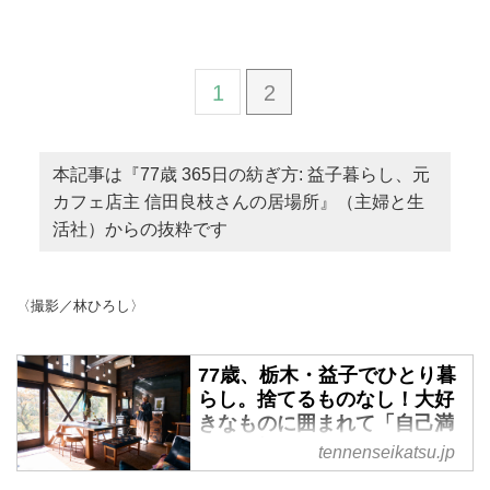
1
2
本記事は『77歳 365日の紡ぎ方: 益子暮らし、元
カフェ店主 信田良枝さんの居場所』（主婦と生
活社）からの抜粋です
〈撮影／林ひろし〉
77歳、栃木・益子でひとり暮
らし。捨てるものなし！大好
きなものに囲まれて「自己満
足」の部屋づくり／元カフェ
tennenseikatsu.jp
店主・信田良枝さん - 天然生