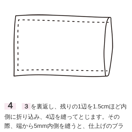
４
３
を裏返し、残りの1辺を1.5cmほど内
側に折り込み、4辺を縫ってとじます。その
際、端から5mm内側を縫うと、仕上げのブラ