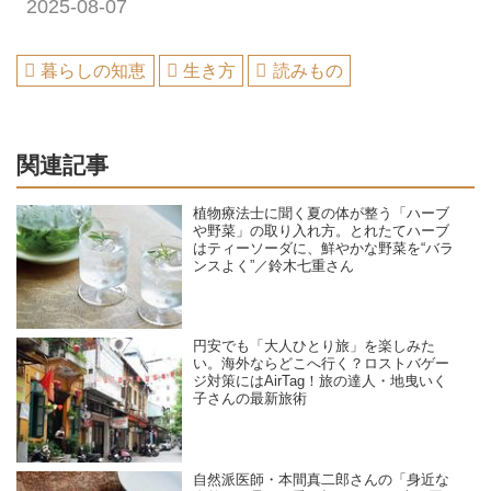
2025-08-07
暮らしの知恵
生き方
読みもの
関連記事
植物療法士に聞く夏の体が整う「ハーブ
や野菜」の取り入れ方。とれたてハーブ
はティーソーダに、鮮やかな野菜を“バラ
ンスよく”／鈴木七重さん
円安でも「大人ひとり旅」を楽しみた
い。海外ならどこへ行く？ロストバゲー
ジ対策にはAirTag！旅の達人・地曳いく
子さんの最新旅術
自然派医師・本間真二郎さんの「身近な