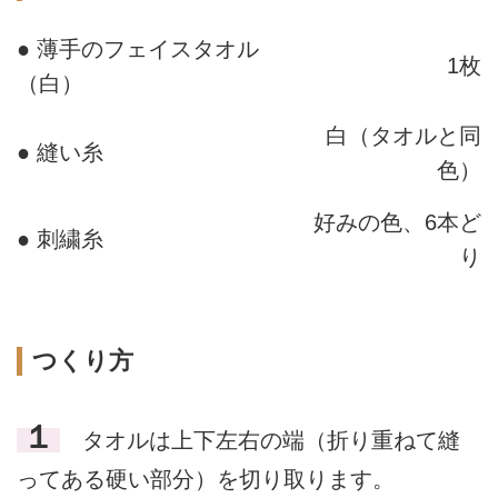
● 薄手のフェイスタオル
1枚
（白）
白（タオルと同
● 縫い糸
色）
好みの色、6本ど
● 刺繍糸
り
つくり方
１
タオルは上下左右の端（折り重ねて縫
ってある硬い部分）を切り取ります。