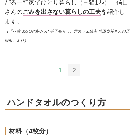
がる一軒家でひとり暮らし（＋猫1匹）。信田
さんの
ごみを出さない暮らしの工夫
を紹介し
ます。
（『77歳 365日の紡ぎ方: 益子暮らし、元カフェ店主 信田良枝さんの居
場所』より）
1
2
ハンドタオルのつくり方
材料（4枚分）