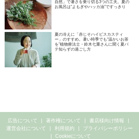
自然」で暑さを乗り切る3つの工夫。夏の
お風呂は“よもぎやハッカ油”ですっきり
夏の冷えに「赤じそハイビスカスティ
ー」のすすめ。暑い時季でも“温かいお茶
を”植物療法士・鈴木七重さんに聞く夏バ
テ知らずの過ごし方
広告について
著作権について
書店様向け情報
運営会社について
利用規約
プライバシーポリシー
Cookieについて