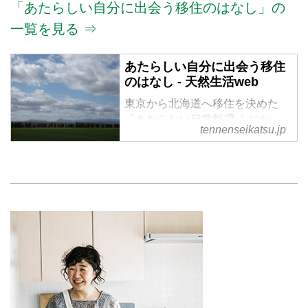
「あたらしい自分に出会う移住のはなし」の
一覧を見る ⇒
あたらしい自分に出会う移住
のはなし - 天然生活web
東京から北海道へ移住を決めた
「あたらしい日常料理 ふじわ
tennenseikatsu.jp
ら」の藤原奈緒さん。今ある肩書
きにとらわれず、自分らしく軽や
かに生きる。人生の転機を迎え、
あたらしい自分に出逢っていく冒
険の日々を綴ります。