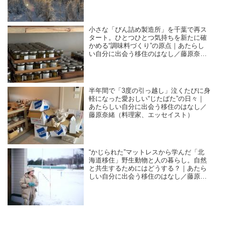
ト）
小さな「びん詰め製造所」を千葉で再ス
タート。ひとつひとつ気持ちを新たに確
かめる“調味料づくり”の原点｜あたらし
い自分に出会う移住のはなし／藤原奈緒
（料理家、エッセイスト）
半年間で「3度の引っ越し」泣くたびに身
軽になった愛おしい“じたばた”の日々｜
あたらしい自分に出会う移住のはなし／
藤原奈緒（料理家、エッセイスト）
“かじられた”マットレスから学んだ「北
海道移住」野生動物と人の暮らし。自然
と共生するためにはどうする？｜あたら
しい自分に出会う移住のはなし／藤原奈
緒（料理家、エッセイスト）