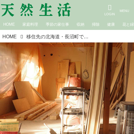
HOME
家庭料理
季節の家仕事
収納
掃除
健康
花と
HOME
移住先の北海道・長沼町で「はじめての家づくり」地元の大工さんと“とことん”詰めて、かなえたこと、あきらめたこと｜あたらしい自分に出会う移住のはなし 藤原奈緒