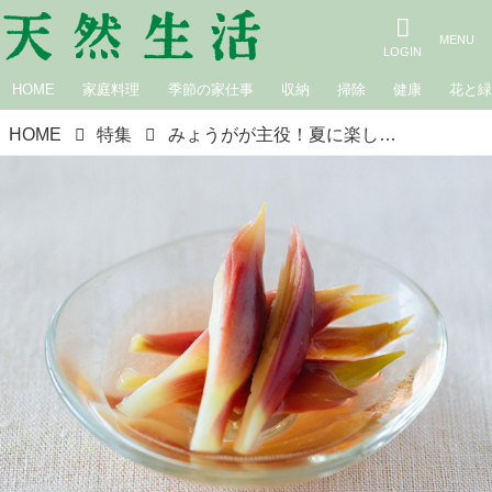
HOME
家庭料理
季節の家仕事
収納
掃除
健康
花と
HOME
特集
みょうがが主役！夏に楽しむ「みょうがレシピ」9選。さわやかでおいしい丼もの、肉巻き、甘酢漬けなど｜8月のおすすめ記事