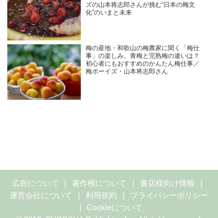
ズの山本将志郎さんが挑む“日本の梅文
化”のいまと未来
梅の産地・和歌山の梅農家に聞く「梅仕
事」の楽しみ。青梅と完熟梅の違いは？
初心者にもおすすめのかんたん梅仕事／
梅ボーイズ・山本将志郎さん
広告について
著作権について
書店様向け情報
運営会社について
利用規約
プライバシーポリシー
Cookieについて