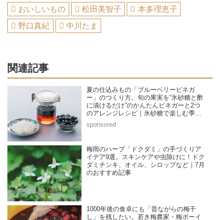
おいしいもの
松田美智子
本多理恵子
野口真紀
中川たま
関連記事
夏の仕込みもの「ブルーベリービネガ
ー」のつくり方。旬の果実を“氷砂糖と酢
に漬けるだけ”のかんたんビネガーと2つ
のアレンジレシピ｜氷砂糖で楽しむ季節
の家仕事／榎本美沙さん
梅雨のハーブ「ドクダミ」の手づくりア
イデア9選。スキンケアや虫除けに！ドク
ダミチンキ、オイル、シロップなど｜7月
のおすすめ記事
1000年後の食卓にも「昔ながらの梅干
し」を残したい。若き梅農家・梅ボーイ