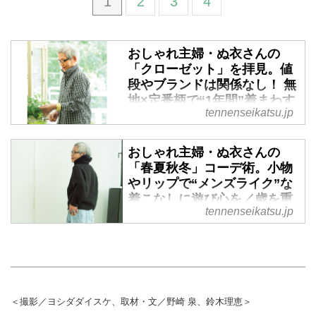
1
2
3
4
おしゃれ主婦・ぬ衣さんの
「クローゼット」を拝見。値
段やブランドは関係なし！ 無
地×定番柄で“1年間”着まわす
tennenseikatsu.jp
／歳を重ねて楽しむ暮らし -
天然生活web
おしゃれ主婦・ぬ衣さんの
おしゃれは心のビタミン！ 別冊
「春夏秋冬」コーデ術。小物
天然生活『歳を重ねて楽しむ暮ら
やリップで“メンズライク”な
しvol.3』より、主婦・ぬ衣さんの
着こなしに遊び心を／歳を重
クローゼットを紹介します。今回
tennenseikatsu.jp
ねて楽しむ暮らし - 天然生活
は、少ないアイテムを工夫し、ア
web
レンジや色合わせで日々のおしゃ
れを楽しむ、ぬ衣さんの年間のク
おしゃれは心のビタミン！ 別冊
ローゼット計画を伺いました。
天然生活『歳を重ねて楽しむ暮ら
（別冊天然生活『歳を重ねて楽し
しvol.3』より、主婦・ぬ衣さんの
む暮らしvol.3』掲載）
クローゼットを紹介します。今回
＜撮影／ヨシダダイスケ、取材・文／野崎 泉、鈴木理恵＞