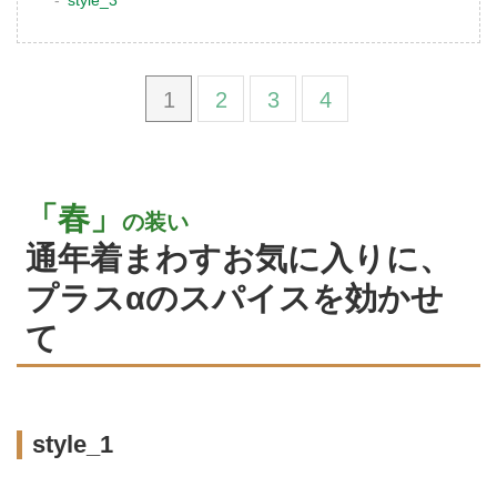
style_3
1
2
3
4
「春」
の装い
通年着まわすお気に入りに、
プラスαのスパイスを効かせ
て
style_1