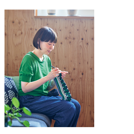
は、少ないアイテムを工夫し、ア
レンジや色合わせで日々のおしゃ
れを楽しむ、ぬ衣さんの春夏秋冬
の装いを拝見します。（別冊天然
生活『歳を重ねて楽しむ暮らし
vol.3』掲載）