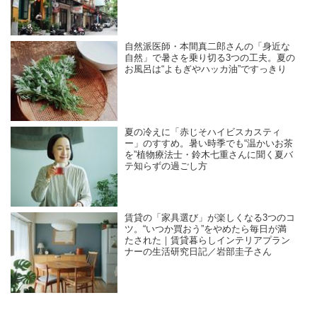
自然派医師・本間真二郎さんの「身近な
自然」で暑さを乗り切る3つの工夫。夏の
お風呂は“よもぎやハッカ油”ですっきり
夏の冷えに「赤じそハイビスカスティ
ー」のすすめ。暑い時季でも“温かいお茶
を”植物療法士・鈴木七重さんに聞く夏バ
テ知らずの過ごし方
賃貸の「家具選び」が楽しくなる3つのコ
ツ。“いつか買おう”をやめたら毎日が満
たされた｜賃貸暮らしインテリアプラン
ナーの生活研究日記／岩部圭子さん