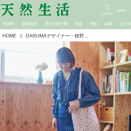
HOME
家庭料理
季節の家仕事
収納
掃除
健康
花と
HOME
DARUMAデザイナー・牧野貴子さんの「春夏秋冬」コーデ術。通年で着まわす“お気に入り”とプラスαのスパイス