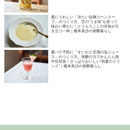
夏にうれしい「冷たい塩麹コーンスー
プ」のつくり方。芯の“うま味”も使って
味わい豊かに！とうもろこしの甘味が引
き立つ一杯｜榎本美沙の発酵暮らし
夏バテ予防に「すいかと甘酒の塩ジュー
ス」のつくり方。発酵の力でかんたん熱
中症対策！さっぱりおいしい“初夏のドリ
ンク”｜榎本美沙の発酵暮らし