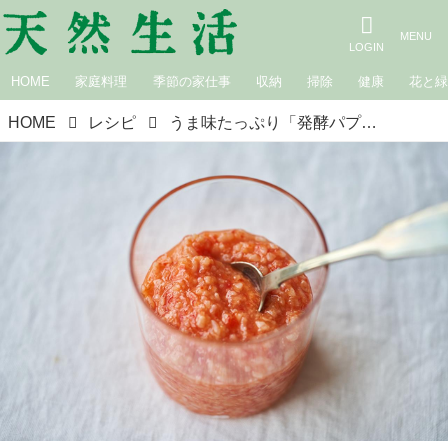
HOME
家庭料理
季節の家仕事
収納
掃除
健康
花と
HOME
レシピ
うま味たっぷり「発酵パプリカ」のつくり方。だしいらずの万能調味料“お湯に溶くだけ”でおいしいスープに！パンにも肉料理にも大活躍｜榎本美沙の発酵暮らし