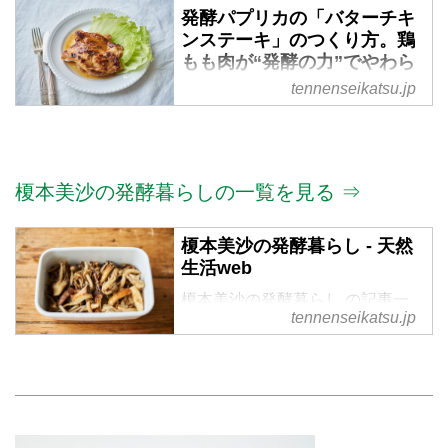
発酵パプリカの「バターチキ
ンステーキ」のつくり方。鶏
もも肉が“発酵の力”でやわら
かに！うま味たっぷりでしっ
tennenseikatsu.jp
かり味が決まる｜榎本美沙の
発酵暮らし - 天然生活web
料理家で発酵マイスターの榎本美
沙さんに、「発酵パプリカのバタ
榎本美沙の発酵暮らしの一覧を見る ⇒
ーチキンステーキ」のつくり方を
教えていただきました。発酵パプ
榎本美沙の発酵暮らし - 天然
リカにひと晩漬け込んだ鶏肉はと
生活web
てもやわらかく、うま味がたっぷ
り。中までしっかり味がしみ込ん
榎本美沙の発酵暮らし の記事一
tennenseikatsu.jp
でいるので、お弁当にもおすすめ
覧
です。