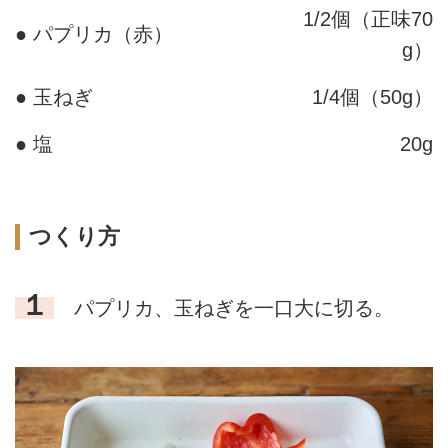
1/2個（正味70
● パプリカ（赤）
g）
● 玉ねぎ
1/4個（50g）
● 塩
20g
つくり方
１
パプリカ、玉ねぎを一口大に切る。