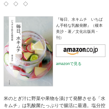
◇ ◇ ◇
『毎日、水キムチ いちば
ん手軽な乳酸発酵』（榎本
美沙・著／文化出版局・
刊）
amazonで見る
米のとぎ汁に野菜や果物を漬けて発酵させる「水
キムチ」は乳酸菌たっぷりで腸活に最適。塩分控