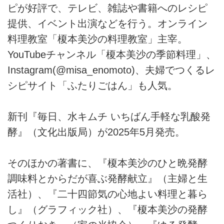
ピが好評で、テレビ、雑誌や書籍へのレシピ
提供、イベント出演などを行う。オンライン
料理教室「榎本美沙の料理教室」主宰。
YouTubeチャンネル「榎本美沙の季節料理」、
Instagram(@misa_enomoto)、夫婦でつくるレ
シピサイト「ふたりごはん」も人気。
新刊『毎日、水キムチ いちばん手軽な乳酸発
酵』（文化出版局）が2025年5月発売。
そのほかの著書に、『榎本美沙のひと晩発酵
調味料とからだが喜ぶ発酵献立』（主婦と生
活社）、『二十四節気の心地よい料理と暮ら
し』（グラフィック社）、『榎本美沙の発酵