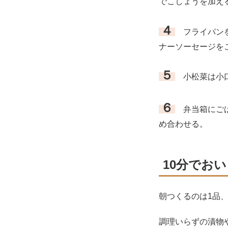
でこしょうを加え
４
フライパンを
ナーソーセージを
５
小松菜は小口
６
弁当箱にご
め合わせる。
10分でお
朝つくるのは1品
調理いらずの漬物