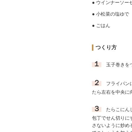
● ウインナーソー
● 小松菜の塩ゆで
● ごはん
つくり方
１
玉子巻きをつ
２
フライパンに
たら左右を中央に
３
たらこにんじ
包丁でせん切りに
さないように炒め