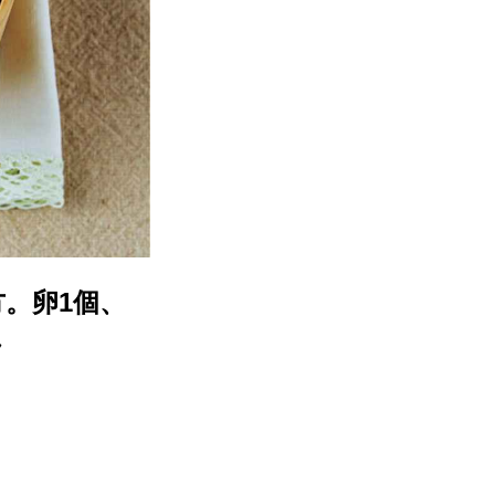
。卵1個、
ん