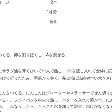
セージ
2本
1株分
適量
くる。卵を割りほぐし、
A
を混ぜる。
サラダ油を薄くひいて中火で熱し、
１
を流し入れて全体に広
向けて折りたたみ、手前から巻く。弁当箱に詰めやすい大きさ
んをつくる。にんじんはグレーターやスライサーでせん切り
する）。フライパンを中火で熱し、バターを入れて溶かす。に
る。しんなりしたら、たらこと水を加えて混ぜ、水けがなくな