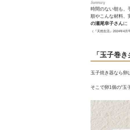
時間のない朝も、
順やこんな材料、
の瀬尾幸子さん
に
（『天然生活』2024年4月
「玉子巻き
玉子焼き器なら卵
そこで卵1個の“