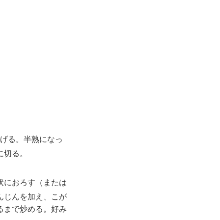
げる。半熟になっ
に切る。
状におろす（または
んじんを加え、こが
るまで炒める。好み