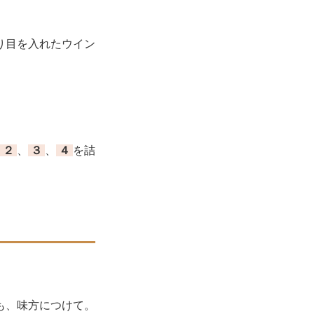
り目を入れたウイン
２
、
３
、
４
を詰
も、味方につけて。