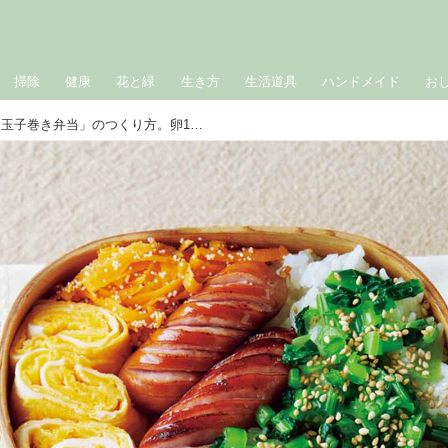
掃除
健康
花と緑
生き方
生活道具
ハンドメイド
お
朝10分でおいしいお弁当「玉子巻き弁当」のつくり方。卵1個、フライパンひとつで簡単調理／料理家・瀬尾幸子さん