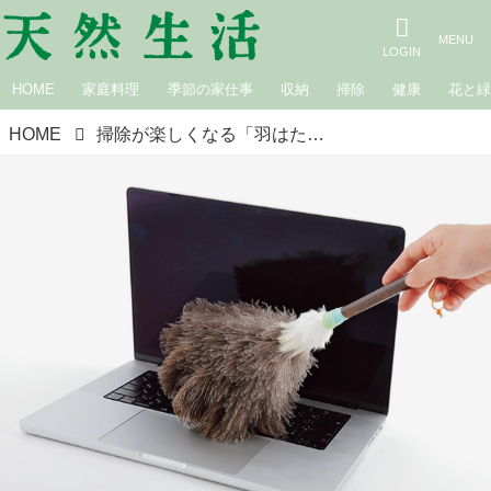
HOME
家庭料理
季節の家仕事
収納
掃除
健康
花と
HOME
掃除が楽しくなる「羽はたき」のおすすめ6選。出しっぱなしでも部屋になじむ“やさしいアイテム”でほこりも気分もすっきり／いいモノあうモノ