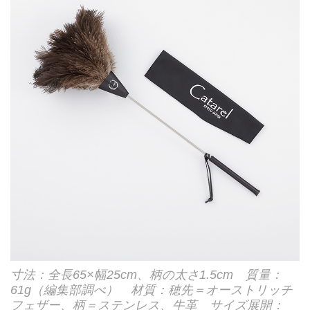
寸法：全長65×幅25cm、柄の太さ1.5cm 質量：
61g（編集部調べ） 材質：穂先＝オーストリッチ
フェザー、柄＝ステンレス、牛革 サイズ展開：