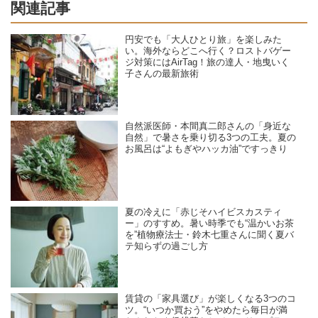
関連記事
円安でも「大人ひとり旅」を楽しみた
い。海外ならどこへ行く？ロストバゲー
ジ対策にはAirTag！旅の達人・地曳いく
子さんの最新旅術
自然派医師・本間真二郎さんの「身近な
自然」で暑さを乗り切る3つの工夫。夏の
お風呂は“よもぎやハッカ油”ですっきり
夏の冷えに「赤じそハイビスカスティ
ー」のすすめ。暑い時季でも“温かいお茶
を”植物療法士・鈴木七重さんに聞く夏バ
テ知らずの過ごし方
賃貸の「家具選び」が楽しくなる3つのコ
ツ。“いつか買おう”をやめたら毎日が満