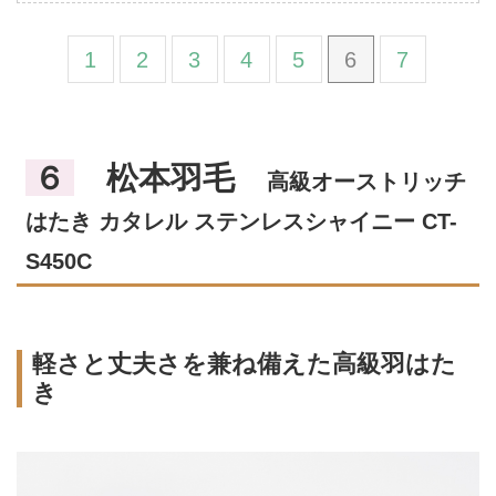
1
2
3
4
5
6
7
６
松本羽毛
高級オーストリッチ
はたき カタレル ステンレスシャイニー CT-
S450C
軽さと丈夫さを兼ね備えた高級羽はた
き