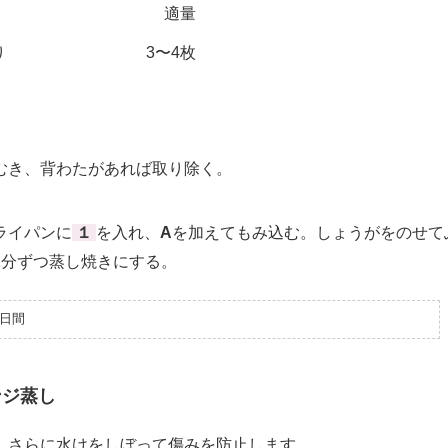
適量
り
3〜4枚
き、背わたがあれば取り除く。
ライパンに
１
を入れ、
A
を加えてもみ込む。しょうがをのせて
2分ずつ蒸し焼きにする。
日間
ンジ蒸し
、さらに水けをしぼって傷みを防止します。