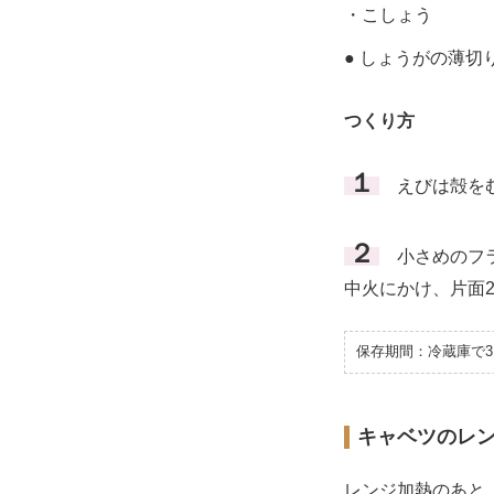
・こしょう
● しょうがの薄切
つくり方
１
えびは殻をむ
２
小さめのフ
中火にかけ、片面
保存期間：冷蔵庫で3
キャベツのレ
レンジ加熱のあと