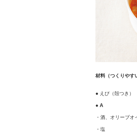
材料（つくりやす
● えび（殻つき）
●
A
・酒、オリーブオ
・塩