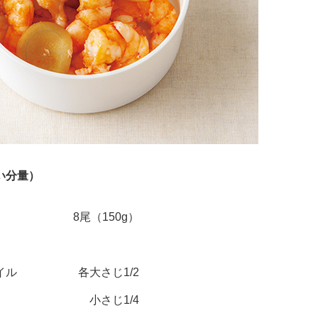
い分量）
8尾（150g）
イル
各大さじ1/2
小さじ1/4