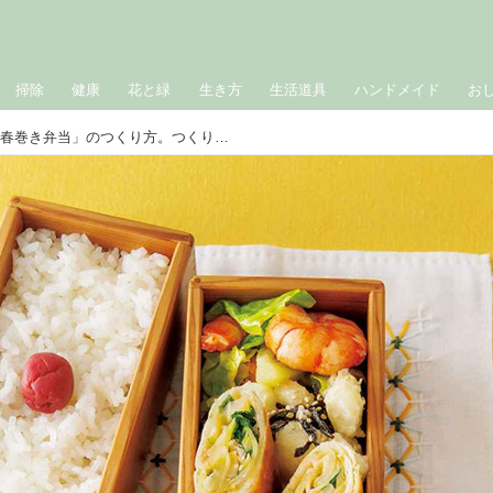
掃除
健康
花と緑
生き方
生活道具
ハンドメイド
お
時間がたってもパリパリ「春巻き弁当」のつくり方。つくりおきをフル活用して“短時間”で驚く出来栄え／料理家・吉田愛さん