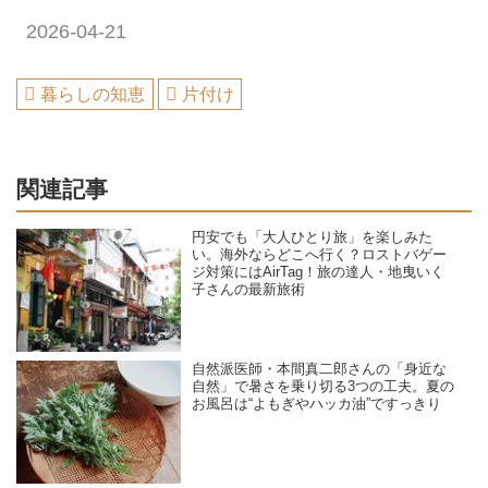
2026-04-21
暮らしの知恵
片付け
関連記事
円安でも「大人ひとり旅」を楽しみた
い。海外ならどこへ行く？ロストバゲー
ジ対策にはAirTag！旅の達人・地曳いく
子さんの最新旅術
自然派医師・本間真二郎さんの「身近な
自然」で暑さを乗り切る3つの工夫。夏の
お風呂は“よもぎやハッカ油”ですっきり