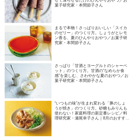
ぜて凍らせるだけのひんやりおやつ／お
菓子研究家・本間節子さん
まるで本物！さっぱりおいしい「スイカ
のゼリー」のつくり方。しょうがとレモ
ン香る、夏のひんやりおやつ／お菓子研
究家・本間節子さん
さっぱり「甘酒とヨーグルトのシャーベ
ット」のつくり方。甘酒の“なめらか食
感”を楽しむ、さわやかな夏のおやつ／お
菓子研究家・本間節子さん
“いつもの味”が生まれ変わる「豚のしょ
うが焼き」のつくり方。砂糖もみりんも
使わない！家庭料理の新定番レシピ／料
理研究家・瀬尾幸子さん｜8月のおすすめ
記事