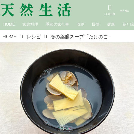
HOME
家庭料理
季節の家仕事
収納
掃除
健康
花と
HOME
レシピ
春の薬膳スープ「たけのことあさりのおつゆ」のつくり方。体の熱を冷ます旬の食材で“春から初夏”の体を整える｜荒木典子の“旬のおつゆ”