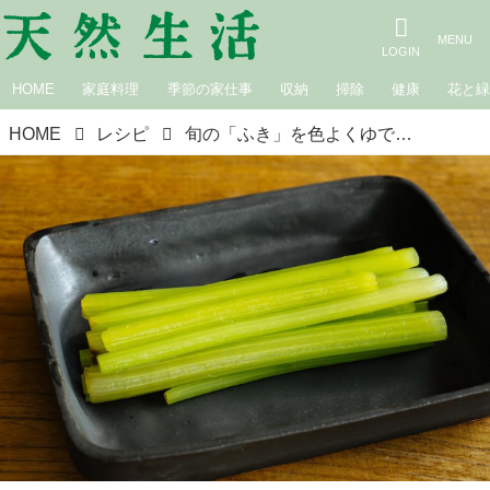
HOME
家庭料理
季節の家仕事
収納
掃除
健康
花と
HOME
レシピ
旬の「ふき」を色よくゆでるコツ。お弁当屋さんに教わる“おいしいゆで時間”とおひたしのつくり方／uzura・前田潤子さん