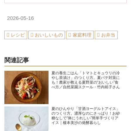
2026-05-16
レシピ
おいしいもの
家庭料理
お弁当
関連記事
夏の養生ごはん「トマトとキュウリの冷
やし茶漬け」のつくり方。夏バテ対策に
も！農家が教える夏野菜の“おいしい”食
べ方／自然菜園スクール・竹内裕子さん
夏のひんやり「甘酒ヨーグルトアイス」
のつくり方。濃厚なのにさっぱり！お砂
糖なしで“体にうれしい”簡単手づくりア
イス｜榎本美沙の発酵暮らし