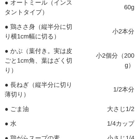
● オートミール（インス
60g
タントタイプ）
● 鶏ささ身（縦半分に切
小2本分
り横1cm幅に切る）
● かぶ（葉付き。実は皮
小2個分（200
ごと1cm角、葉はざく切
g）
り）
● 長ねぎ（縦半分に切り
1/2本分
薄切り）
● ごま油
大さじ1/2
● 水
1/4カップ
● 鶏がらスープの素
小さじ1/4