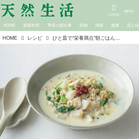
HOME
家庭料理
季節の家仕事
収納
掃除
健康
花と
HOME
レシピ
ひと皿で“栄養満点”朝ごはん「オートミール豆乳がゆ」のつくり方。タンパク質、カルシウム、鉄分をバランスよく！ 栄養士に教わる“体を強く美しく”する献立／今泉久美さん