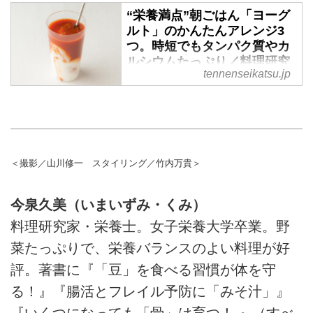
“栄養満点”朝ごはん「ヨーグ
ルト」のかんたんアレンジ3
つ。時短でもタンパク質やカ
ルシウムたっぷり／料理研究
tennenseikatsu.jp
家・今泉久美さん - 天然生活
web
料理研究家の今泉久美さんに、体
を強く美しくする“朝ごはん”のア
イデアを教わります。今回は、つ
くる時間や食べる余裕のないとき
＜撮影／山川修一 スタイリング／竹内万貴＞
に重宝する「ヨーグルト」を使っ
たレシピ3つをご紹介。簡単なの
今泉久美（いまいずみ・くみ）
で、ぜひ朝食に取り入れてみてく
料理研究家・栄養士。女子栄養大学卒業。野
ださいね。
菜たっぷりで、栄養バランスのよい料理が好
評。著書に『「豆」を食べる習慣が体を守
る！』『腸活とフレイル予防に「みそ汁」』