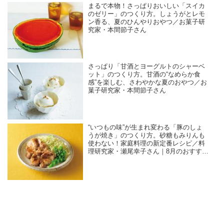
まるで本物！さっぱりおいしい「スイカ
のゼリー」のつくり方。しょうがとレモ
ン香る、夏のひんやりおやつ／お菓子研
究家・本間節子さん
さっぱり「甘酒とヨーグルトのシャーベ
ット」のつくり方。甘酒の“なめらか食
感”を楽しむ、さわやかな夏のおやつ／お
菓子研究家・本間節子さん
“いつもの味”が生まれ変わる「豚のしょ
うが焼き」のつくり方。砂糖もみりんも
使わない！家庭料理の新定番レシピ／料
理研究家・瀬尾幸子さん｜8月のおすすめ
記事