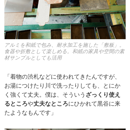
アルミを和紙で包み、耐水加工を施した「敷板」。
食器や折敷として楽しめる。和紙の家具や空間の素
材サンプルとしても活用
「着物の渋札などに使われてきたんですが、
お湯につけたり川で洗ったりしても、とにか
く強くて丈夫。僕は、そういう
ざっくり使え
るところ
や
丈夫なところ
にひかれて黒谷に来
たようなもんです」