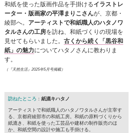
和紙を使った版画作品を手掛ける
イラストレ
ーター・版画家の平澤まりこさん
が、京都・
綾部へ。
アーティストで和紙職人のハタノワ
タルさんの工房
を訪ね、和紙づくりの現場を
見せてもらいました。
古くから続く「黒谷和
紙」の魅力
についてハタノさんに教わりま
す。
（『天然生活』2025年5月号掲載）
訪ねたところ
：
紙漉キハタノ
アーティストで和紙職人のハタノワタルさんが主宰す
る、京都府綾部市の和紙工房。和紙の原料づくりから
紙漉き、和紙を使った工芸品や建材の制作販売のほ
か、和紙空間の設計や施工も手掛ける。