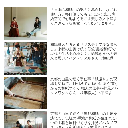
「日本の和紙」の魅力と暮らしになじむ
使い方。毎日使っても“とにかく丈夫”和
紙空間で心地よく過ごす楽しみ／平澤ま
りこさん（版画家）×ハタノワタルさん
（和紙職人）対談
和紙職人と考える「サステナブルな暮ら
し」京都の山奥で続く伝統“黒谷和紙”で
現代の生活を心地よく。紙漉き文化の未
来と思い／ハタノワタルさん（和紙職
人）×平澤まりこさん（版画家・イラス
トレーター）
京都の山里で続く手仕事「紙漉き」の現
場を訪ねて。1枚1枚ていねいに漉く“昔な
がらの和紙づくり”職人の仕事を拝見／ハ
タノワタルさん（和紙職人）×平澤まり
こさん（版画家・イラストレーター）
京都の山里で続く「黒谷和紙」の工房を
訪ねて。伝統の“手漉き和紙”が生まれる7
つの工程と原料づくりを拝見／ハタノワ
タルさん（和紙職人）×平澤まりこさん