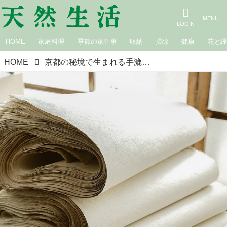
HOME
家庭料理
季節の家仕事
収納
掃除
健康
花と
HOME
京都の秘境で生まれる手漉き和紙「黒谷和紙」の魅力。おおらかな風合いと“強くて丈夫”な日本伝統の使う紙／ハタノワタルさん（和紙職人）×平澤まりこさん（版画家・イラストレーター）