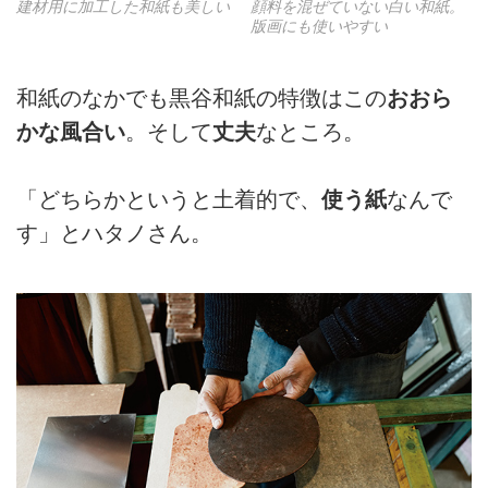
建材用に加工した和紙も美しい
顔料を混ぜていない白い和紙。
版画にも使いやすい
和紙のなかでも黒谷和紙の特徴はこの
おおら
かな風合い
。そして
丈夫
なところ。
「どちらかというと土着的で、
使う紙
なんで
す」とハタノさん。