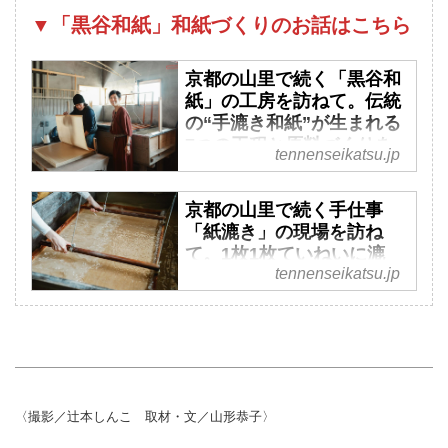
▼「黒谷和紙」和紙づくりのお話はこちら
京都の山里で続く「黒谷和
紙」の工房を訪ねて。伝統
の“手漉き和紙”が生まれる
7つの工程と原料づくりを
tennenseikatsu.jp
拝見／ハタノワタルさん
（和紙職人）×平澤まりこ
京都の山里で続く手仕事
さん（版画家・イラストレ
「紙漉き」の現場を訪ね
ーター） - 天然生活web
て。1枚1枚ていねいに漉
和紙を使った版画作品を手掛け
tennenseikatsu.jp
く“昔ながらの和紙づく
るイラストレーター・版画家の
り”職人の仕事を拝見／ハ
平澤まりこさんが、京都・綾部
タノワタルさん（和紙職
へ。アーティストで和紙職人の
人）×平澤まりこさん（版
ハタノワタルさんの工房を訪
画家・イラストレーター）
ね、和紙づくりの現場を見せて
- 天然生活web
もらいました。古くから続く
〈撮影／辻本しんこ 取材・文／山形恭子〉
和紙を使った版画作品を手掛け
「黒谷和紙」のできる過程と紙
るイラストレーター・版画家の