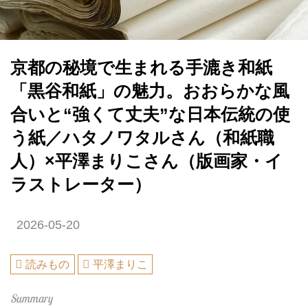
京都の秘境で生まれる手漉き和紙
「黒谷和紙」の魅力。おおらかな風
合いと“強くて丈夫”な日本伝統の使
う紙／ハタノワタルさん（和紙職
人）×平澤まりこさん（版画家・イ
ラストレーター）
2026-05-20
読みもの
平澤まりこ