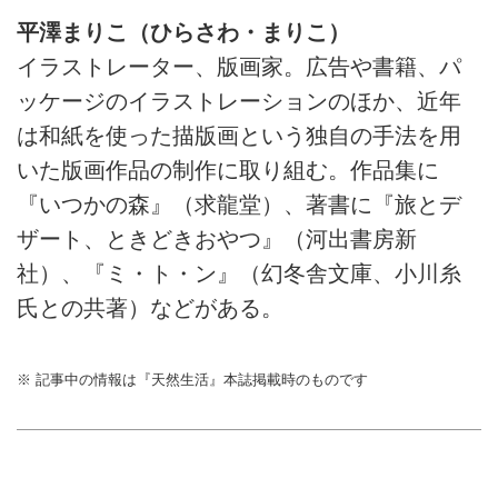
の原料づくりを紹介します。
平澤まりこさんが、京都・綾部
（『天然生活』2025年5月号掲
平澤まりこ（ひらさわ・まりこ）
へ。アーティストで和紙職人の
載）
イラストレーター、版画家。広告や書籍、パ
ハタノワタルさんの工房を訪
ね、和紙づくりの現場を見せて
ッケージのイラストレーションのほか、近年
もらいました。古くから続く
は和紙を使った描版画という独自の手法を用
「黒谷和紙」の紙漉きの手仕事
いた版画作品の制作に取り組む。作品集に
を紹介します。 （『天然生
活』2025年5月号掲載）
『いつかの森』（求龍堂）、著書に『旅とデ
ザート、ときどきおやつ』（河出書房新
社）、『ミ・ト・ン』（幻冬舎文庫、小川糸
氏との共著）などがある。
※ 記事中の情報は『天然生活』本誌掲載時のものです