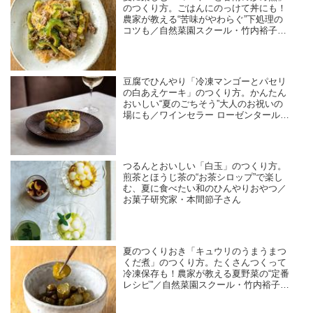
のつくり方。ごはんにのっけて丼にも！
農家が教える“苦味がやわらぐ”下処理の
コツも／自然菜園スクール・竹内裕子さ
ん
豆腐でひんやり「冷凍マンゴーとパセリ
の白あえケーキ」のつくり方。かんたん
おいしい“夏のごちそう”大人のお祝いの
場にも／ワインセラー ローゼンタール・
島田由美子さん
つるんとおいしい「白玉」のつくり方。
煎茶とほうじ茶の“お茶シロップ”で楽し
む、夏に食べたい和のひんやりおやつ／
お菓子研究家・本間節子さん
夏のつくりおき「キュウリのうまうまつ
くだ煮」のつくり方。たくさんつくって
冷凍保存も！農家が教える夏野菜の“定番
レシピ”／自然菜園スクール・竹内裕子さ
ん