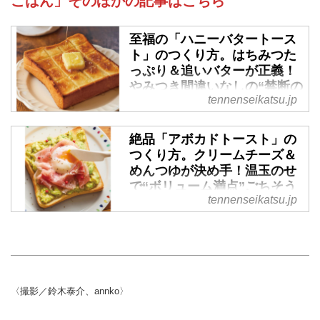
ごはん」そのほかの記事はこちら
至福の「ハニーバタートース
ト」のつくり方。はちみつた
っぷり＆追いバターが正義！
やみつき間違いなしの“禁断の
tennenseikatsu.jp
おいしさ”／annkoさん - 天然
生活web
絶品「アボカドトースト」の
SNSで投稿する日々のごはんが人
つくり方。クリームチーズ＆
気のannkoさん。annkoさんが提
めんつゆが決め手！温玉のせ
案する「のっけパン」は、食パン
で“ボリューム満点”ごちそう
に、好きな具材をのっけて焼くだ
tennenseikatsu.jp
パン／annkoさん - 天然生活
けで、かわいくておいしいパンが
web
楽しめます。今回は、至福の甘々
スイーツ系のっけパン「ハニーバ
SNSで投稿する日々のごはんが人
タートースト」のつくり方をご紹
気のannkoさん。annkoさんが提
介します。最小限の材料で最大限
案する「のっけパン」は、食パン
のおいしさ！ ぜひおためしくだ
に、好きな具材をのっけて焼くだ
〈撮影／鈴木泰介、annko〉
さい。 （『これだけごちそう！
けで、かわいくておいしいパンが