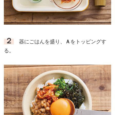
２
器にごはんを盛り、
Ａ
をトッピングす
る。