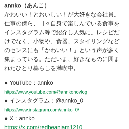
のっけパンとのっけごはん』よ
楽しめます。今回は、ボリューム
annko（あんこ）
り）
満点のっけパン「アボカドトース
かわいい！とおいしい！が大好きな会社員。
ト」のつくり方をご紹介します。
（『これだけごちそう！のっけパ
仕事の傍ら、日々自身で楽しんでいる食事を
ンとのっけごはん』より）
インスタグラム等で紹介し人気に。レシピだ
けでなく、小物や、食器、スタイリングなど
のセンスにも「かわいい！」という声が多く
集まっている。ただいま、好きなものに囲ま
れたひとり暮らしを満喫中。
● YouTube：annko
https://www.youtube.com/@annkonovlog
● インスタグラム：@annko_0
https://www.instagram.com/annko_0/
● X：annko
https://x.com/redbeanjam1210