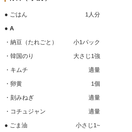
● ごはん
1人分
●
A
・納豆（たれごと）
小1パック
・韓国のり
大さじ1強
・キムチ
適量
・卵黄
1個
・刻みねぎ
適量
・コチュジャン
適量
● ごま油
小さじ1~