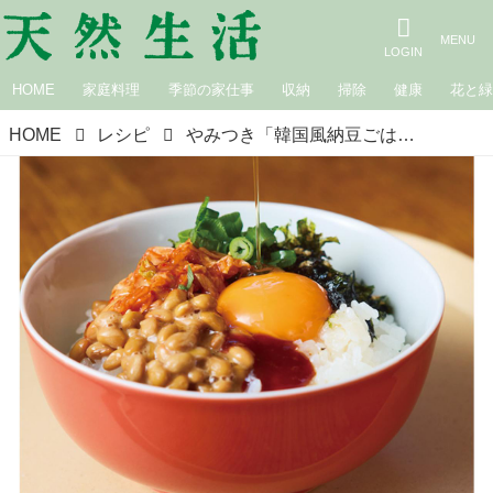
HOME
家庭料理
季節の家仕事
収納
掃除
健康
花と
HOME
レシピ
やみつき「韓国風納豆ごはん」のつくり方。ほかほかごはんにのせるだけ！甘辛味がおいしい“納豆×コチュジャン”の最強タッグ／annkoさん