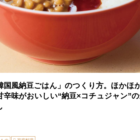
韓国風納豆ごはん」のつくり方。ほかほ
甘辛味がおいしい“納豆×コチュジャン”
ん