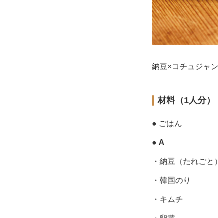
納豆×コチュジャ
材料（1人分）
● ごはん
●
A
・納豆（たれごと
・韓国のり
・キムチ