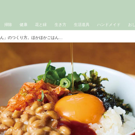
掃除
健康
花と緑
生き方
生活道具
ハンドメイド
お
やみつき「韓国風納豆ごはん」のつくり方。ほかほかごはんにのせるだけ！甘辛味がおいしい“納豆×コチュジャン”の最強タッグ／annkoさん