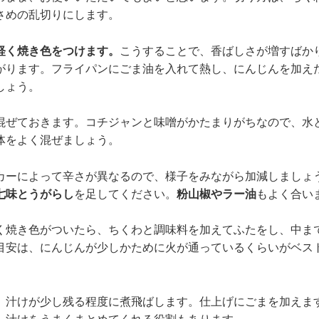
さめの乱切りにします。
軽く焼き色をつけます。
こうすることで、香ばしさが増すばか
がります。フライパンにごま油を入れて熱し、にんじんを加え
しょう。
混ぜておきます。コチジャンと味噌がかたまりがちなので、水
体をよく混ぜましょう。
カーによって辛さが異なるので、様子をみながら加減しましょ
七味とうがらし
を足してください。
粉山椒やラー油
もよく合い
く焼き色がついたら、ちくわと調味料を加えてふたをし、中ま
目安は、にんじんが少しかために火が通っているくらいがベス
。
、汁けが少し残る程度に煮飛ばします。仕上げにごまを加えま