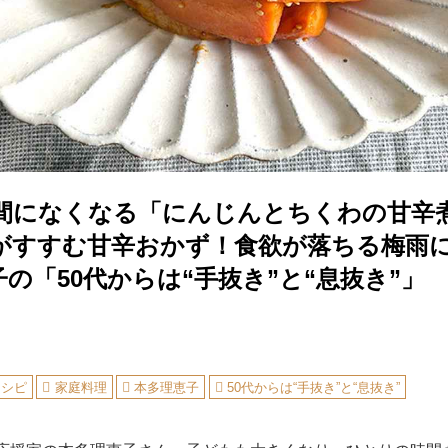
間になくなる「にんじんとちくわの甘辛
がすすむ甘辛おかず！食欲が落ちる梅雨
の「50代からは“手抜き”と“息抜き”」
レシピ
家庭料理
本多理恵子
50代からは“手抜き”と“息抜き”