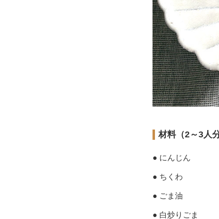
材料（2～3人
● にんじん
● ちくわ
● ごま油
● 白炒りごま