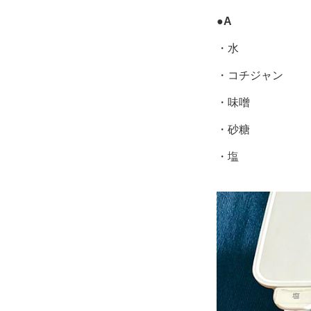
●
A
・水
・コチジャン
・味噌
・砂糖
・塩