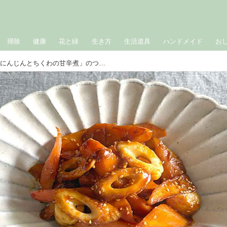
掃除
健康
花と緑
生き方
生活道具
ハンドメイド
お
あっという間になくなる「にんじんとちくわの甘辛煮」のつくり方。ごはんがすすむ甘辛おかず！食欲が落ちる梅雨にもおすすめ｜本多理恵子の「50代からは“手抜き”と“息抜き”」