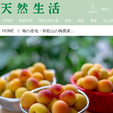
HOME
家庭料理
季節の家仕事
収納
掃除
健康
花と
HOME
梅の産地・和歌山の梅農家に聞く「梅仕事」の楽しみ。青梅と完熟梅の違いは？初心者にもおすすめのかんたん梅仕事／梅ボーイズ・山本将志郎さん