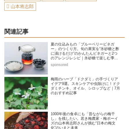
山本将志郎
関連記事
夏の仕込みもの「ブルーベリービネガ
ー」のつくり方。旬の果実を“氷砂糖と酢
に漬けるだけ”のかんたんビネガーと2つ
のアレンジレシピ｜氷砂糖で楽しむ季節
の家仕事／榎本美沙さん
梅雨のハーブ「ドクダミ」の手づくりア
イデア9選。スキンケアや虫除けに！ドク
ダミチンキ、オイル、シロップなど｜7月
のおすすめ記事
1000年後の食卓にも「昔ながらの梅干
し」を残したい。若き梅農家・梅ボーイ
ズの山本将志郎さんが挑む“日本の梅文
化”のいまと未来