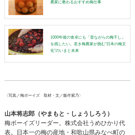
農家に教わるおすすめ梅仕事
1000年後の食卓にも「昔ながらの梅干し」
を残したい。若き梅農家が挑む“日本の梅文
化”のいまと未来
〈写真／梅ボーイズ 取材・文／飯作紫乃〉
山本将志郎（やまもと・しょうしろう）
梅ボーイズリーダー。株式会社うめひかり代
表。日本一の梅の産地・和歌山県みなべ町の