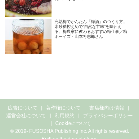
完熟梅でかんたん「梅酒」のつくり方。
氷砂糖控えめで“自然な甘味”を味わえ
る、梅農家に教わるおすすめ梅仕事／梅
ボーイズ・山本将志郎さん
広告について
著作権について
書店様向け情報
運営会社について
利用規約
プライバシーポリシー
Cookieについて
© 2019- FUSOSHA Publishing Inc. All rights reserved.
Built on
the dino platform
.