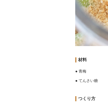
材料
● 青梅
● てんさい糖
つくり方