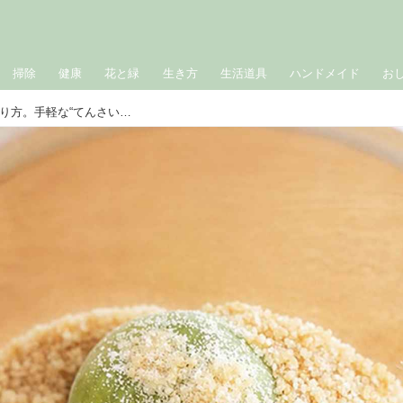
掃除
健康
花と緑
生き方
生活道具
ハンドメイド
お
青梅でさわやか「梅シロップ」のつくり方。手軽な“てんさい糖”でコクのある味わいに！梅農家に教わるかんたん梅仕事／梅ボーイズ・山本将志郎さん