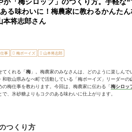
やか「梅シロップ」のつくり方。手軽な“
のある味わいに！梅農家に教わるかんたん
山本将志郎さん
梅仕事
梅ボーイズ
山本将志郎
せてくれる「
梅
」。梅農家のみなさんは、どのように楽しんで
・和歌山県みなべ町で活動している「梅ボーイズ」リーダーの
めの梅仕事を教わります。今回は、梅農家に伝わる「
梅シロッ
とで、氷砂糖よりもコクのある味わいに仕上がります。
のつくり方