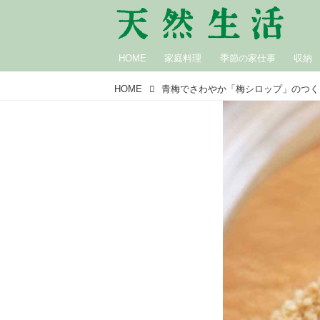
HOME
家庭料理
季節の家仕事
収納
HOME