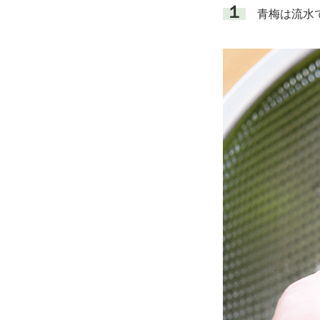
１
青梅は流水で