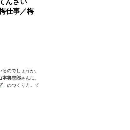
てんさい
梅仕事／梅
いるのでしょうか。
山本将志郎
さんに、
プ
」のつくり方。て