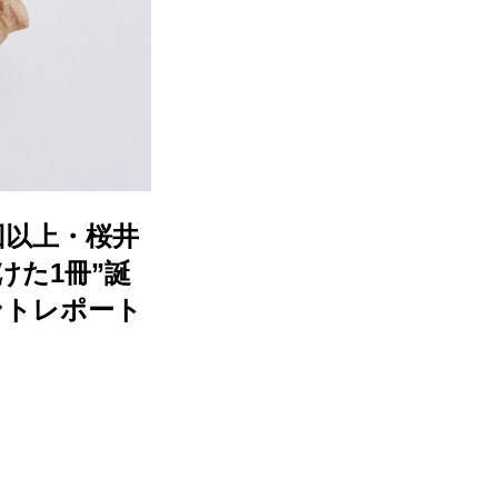
回以上・桜井
けた1冊”誕
ントレポート