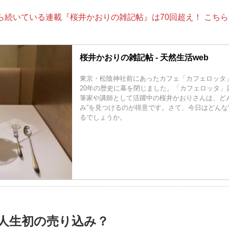
ら続いている連載『桜井かおりの雑記帖』は70回超え！ こち
桜井かおりの雑記帖 - 天然生活web
東京・松陰神社前にあったカフェ「カフェロッタ」は
20年の歴史に幕を閉じました。「カフェロッタ」
筆家や講師として活躍中の桜井かおりさんは、ど
み”を見つけるのが得意です。さて、今日はどんな“
るでしょうか。
人生初の売り込み？