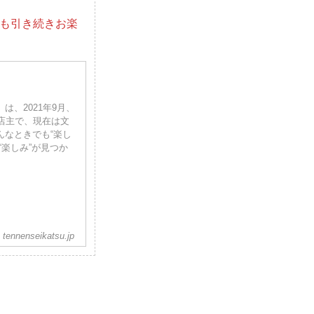
らも引き続きお楽
、2021年9月、
店主で、現在は文
んなときでも“楽し
楽しみ”が見つか
tennenseikatsu.jp