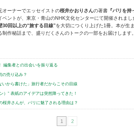
元オーナーでエッセイストの
桜井かおりさん
の著書
『パリを持
イベントが、東京・青山のNHK文化センターにて開催されまし
歴30回以上の“旅する目線”
を大切につくり上げた1冊。本が生
る制作秘話まで、盛りだくさんのトークの一部をお届けします
！ 編集者との出会いを振り返る
初の売り込み？
ないから書けた」旅行者だからこその目線
ン）” 表紙のアイデアは突然降ってきた！
上の桜井さんが、パリに魅了される理由は？
1
2