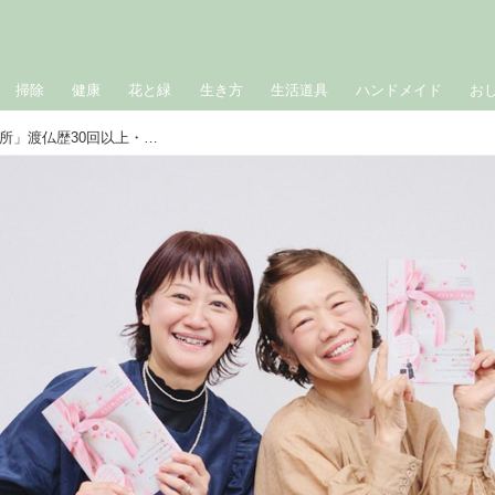
掃除
健康
花と緑
生き方
生活道具
ハンドメイド
お
「パリは私の生き方を変えてくれた場所」渡仏歴30回以上・桜井かおりさんが編集者と語る“旅する目線だからこそ書けた1冊”誕生秘話『パリを持って帰ろう』出版記念トークイベントレポート／東京・青山 NHK文化センター