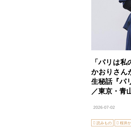
「パリは私
かおりさん
生秘話『パ
／東京・青山
2026-07-02
読みもの
桜井