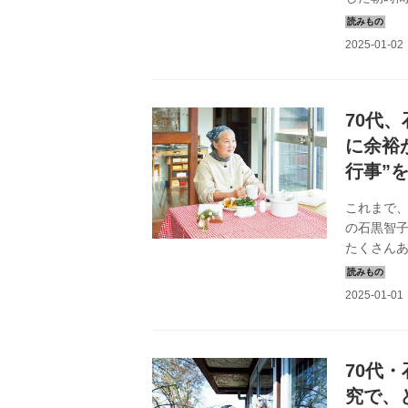
いことや
活』202
70代
に余裕
行事”
これまで
の石黒智子
たくさん
自分を少
な目標を教
70代
究で、