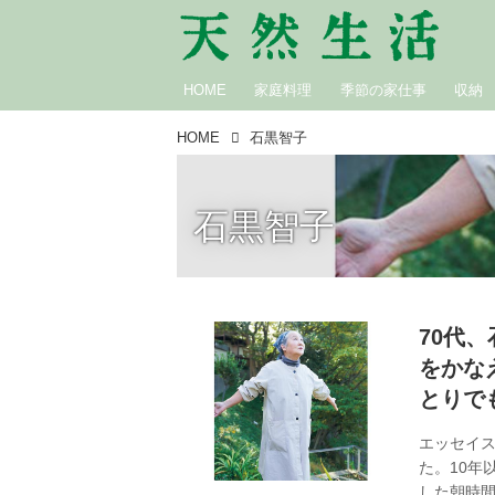
HOME
家庭料理
季節の家仕事
収納
HOME
石黒智子
石黒智子
70代
をかな
とりで
エッセイ
た。10年
した朝時