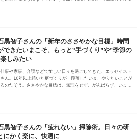
、目標を叶えるための暮らしのアイデアを伺いました。（『天然生
4年2月号掲載）
、石黒智子さんの「新年のささやかな目標」時間
ができたいまこそ、もっと‟手づくり”や‟季節の
を楽しみたい
、仕事や家事、介護などで忙しい日々を過ごしてきた、エッセイスト
さん。10年以上続いた庭づくりが一段落したいま、やりたいことが
あるのだそう。ささやかな目標は、無理をせず、がんばらず、いまの
し輝かせるもの。新たな年の初めに、石黒さんが挑戦してみたい小さ
えてもらいました。（『天然生活』2024年2月号掲載）
・石黒智子さんの「疲れない」掃除術。日々の研
とにかく楽に、快適に