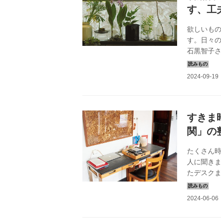
す、工
欲しいも
す。日々
石黒智子
の最初の手
掲載）
すきま
関」の
たくさん
人に聞き
たデスクま
掲載）