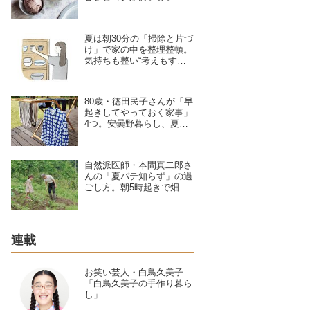
ぜて冷やし固めるだけ”の
ひんやりおやつ／お菓子研
究家・本間節子さん
夏は朝30分の「掃除と片づ
け」で家の中を整理整頓。
気持ちも整い“考えもすっ
きり”キュレーター・林 綾
野さんが早起きしてやる家
事2つ
80歳・德田民子さんが「早
起きしてやっておく家事」
4つ。安曇野暮らし、夏は5
時半に起き“散歩がてら”直
売所で旬の野菜を楽しむ
自然派医師・本間真二郎さ
んの「夏バテ知らず」の過
ごし方。朝5時起きで畑
へ、妻の理恵さんと“体の
声”を聞きながら自然豊か
に暮らす
連載
お笑い芸人・白鳥久美子
「白鳥久美子の手作り暮ら
し」