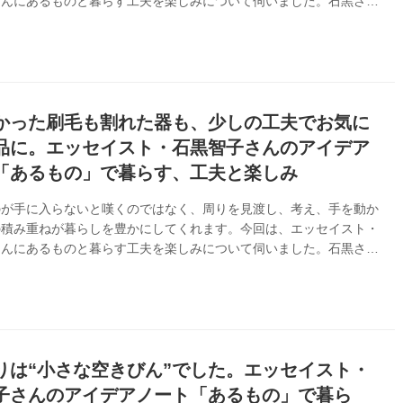
さんにあるものと暮らす工夫を楽しみについて伺いました。石黒さん
を過ぎてから、大切に使ってきた道具を若い方々に引き継いでいるそ
『天然生活』2020年8月号掲載）
かった刷毛も割れた器も、少しの工夫でお気に
品に。エッセイスト・石黒智子さんのアイデア
「あるもの」で暮らす、工夫と楽しみ
のが手に入らないと嘆くのではなく、周りを見渡し、考え、手を動か
の積み重ねが暮らしを豊かにしてくれます。今回は、エッセイスト・
さんにあるものと暮らす工夫を楽しみについて伺いました。石黒さん
スは環境が鍛えてくれるもの」と話します。（『天然生活』2020
載）
りは“小さな空きびん”でした。エッセイスト・
子さんのアイデアノート「あるもの」で暮ら