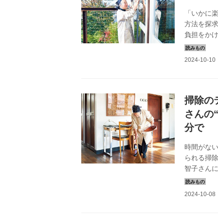
「いかに
方法を探
負担をかけ
年3月号掲
掃除の
さんの
分で
時間がな
られる掃除
智子さんに
号掲載）