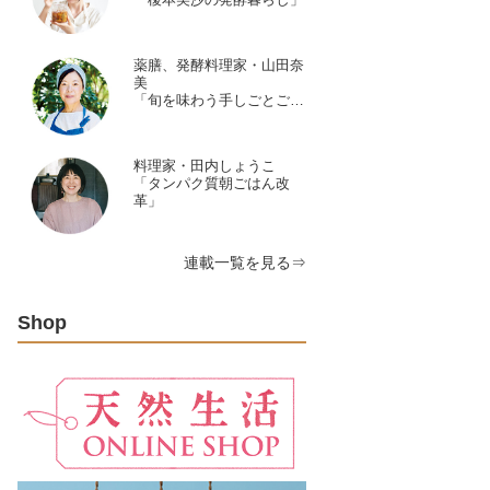
薬膳、発酵料理家・山田奈
美
「旬を味わう手しごとごよ
み」
料理家・田内しょうこ
「タンパク質朝ごはん改
革」
連載一覧を見る⇒
Shop