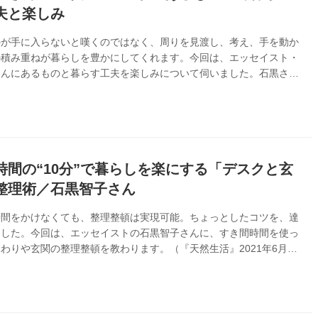
夫と楽しみ
のが手に入らないと嘆くのではなく、周りを見渡し、考え、手を動か
の積み重ねが暮らしを豊かにしてくれます。今回は、エッセイスト・
さんにあるものと暮らす工夫を楽しみについて伺いました。石黒さん
づくりは、空きびんの再利用でした。（『天然生活』2020年8月号
時間の“10分”で暮らしを楽にする「デスクと玄
整理術／石黒智子さん
時間をかけなくても、整理整頓は実現可能。ちょっとしたコツを、達
ました。今回は、エッセイストの石黒智子さんに、すき間時間を使っ
わりや玄関の整理整頓を教わります。（『天然生活』2021年6月号