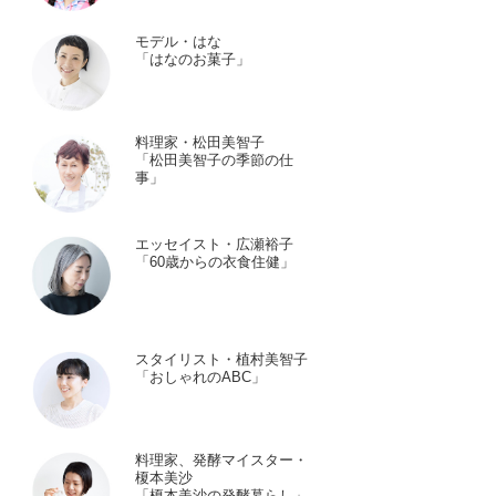
モデル・はな
「はなのお菓子」
料理家・松田美智子
「松田美智子の季節の仕
事」
エッセイスト・広瀬裕子
「60歳からの衣食住健」
スタイリスト・植村美智子
「おしゃれのABC」
料理家、発酵マイスター・
榎本美沙
「榎本美沙の発酵暮らし」