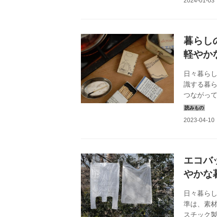
暮らし
軽やか
日々暮らし
識する暮
つながって
エコバ
やかな
日々暮らし
準は、素
スチック