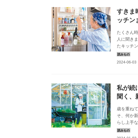
すきま
ッチン
たくさん
人に聞き
たキッチン
載）
私が続
聞く、
歳を重ね
そ、何か
らし上手な