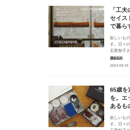
「工夫
セイス
で暮ら
欲しいも
す。日々
石黒智子
には、工
活』202
65歳
を。エ
あるも
欲しいも
す。日々