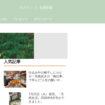
ログイン
会員登録
しゃれ
プレゼント
ダウンロード
人気記事
仕込み中の梅干しにカビ
が！失敗続きの「梅仕事」
で学んだ“人生の酸いや甘
い”夏野菜の簡単料理で暑
さを乗り切る｜たんぽぽ白
鳥久美子の手づくり暮らし
7月21日（火）発売。『天
然生活』2026年9月号がで
きました。