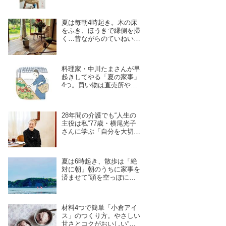
夏は毎朝4時起き。木の床
をふき、ほうきで縁側を掃
く…昔ながらのていねいな
暮らしの「朝の家事」5つ
／料理作家・豊村薫さん
料理家・中川たまさんが早
起きしてやる「夏の家事」
4つ。買い物は直売所や鎌
倉の“レンバイ”で、お風呂
掃除は朝の日課に
28年間の介護でも“人生の
主役は私”77歳・横尾光子
さんに学ぶ「自分を大切に
する」心の持ち方。好きな
ことを大切に、軽やかに
夏は6時起き、散歩は「絶
対に朝」朝のうちに家事を
済ませて“頭を空っぽにし
たい”ときは逗子の海へ。
料理家・中川たまさんの早
起きの楽しみ
材料4つで簡単「小倉アイ
ス」のつくり方。やさしい
甘さとコクがおいしい“混