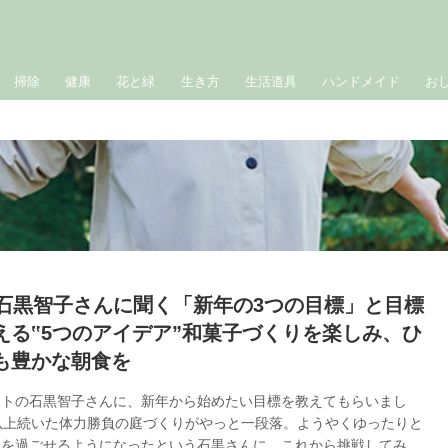
掃除
健康
花と緑
生き方
生活道具
ハンドメイド
お
、石黒智子さんに聞く「新年の3つの目標」と目標
える‟5つのアイデア”和菓子づくりを楽しみ、ひ
も豊かな朝食を
ストの石黒智子さんに、新年から始めたい目標を教えてもらいまし
以上続いた体力勝負の庭づくりがやっと一段落。ようやくゆったりと
間を過ごせるようになったという石黒さんに、これから挑戦してみた