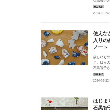
石黒智子
は、65歳
うです。（
使えな
入りの
ノート
欲しいも
す。日々
石黒智子
は、「セン
年8月号掲
はじま
石黒智