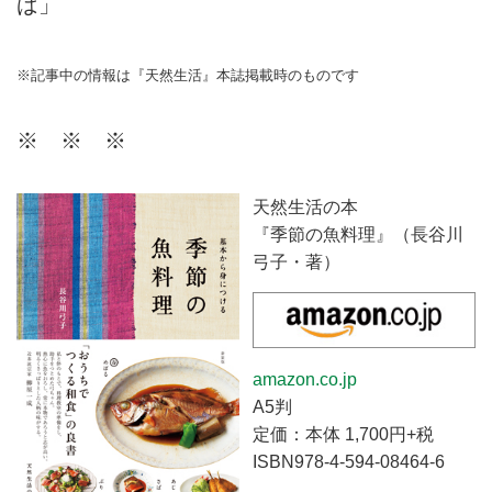
ば」
※記事中の情報は『天然生活』本誌掲載時のものです
※ ※ ※
天然生活の本
『季節の魚料理』（長谷川
弓子・著）
amazon.co.jp
A5判
定価：本体 1,700円+税
ISBN978-4-594-08464-6