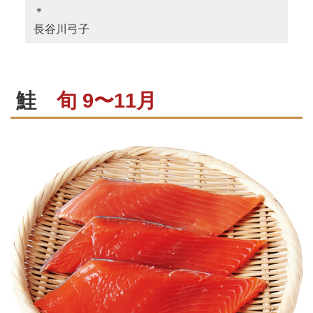
＊
長谷川弓子
鮭
旬 9〜11月