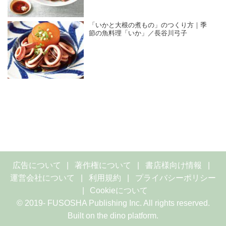
「いかと大根の煮もの」のつくり方｜季
節の魚料理「いか」／長谷川弓子
広告について
著作権について
書店様向け情報
運営会社について
利用規約
プライバシーポリシー
Cookieについて
© 2019- FUSOSHA Publishing Inc. All rights reserved.
Built on
the dino platform
.