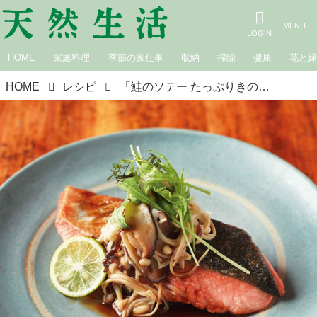
HOME
家庭料理
季節の家仕事
収納
掃除
健康
花と
HOME
レシピ
「鮭のソテー たっぷりきのこのせ」のつくり方｜季節の魚料理「鮭」／長谷川弓子