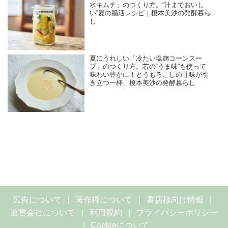
水キムチ」のつくり方。“汁までおいし
い”夏の腸活レシピ｜榎本美沙の発酵暮ら
し
夏にうれしい「冷たい塩麹コーンスー
プ」のつくり方。芯の“うま味”も使って
味わい豊かに！とうもろこしの甘味が引
き立つ一杯｜榎本美沙の発酵暮らし
広告について
著作権について
書店様向け情報
運営会社について
利用規約
プライバシーポリシー
Cookieについて