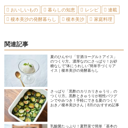
おいしいもの
暮らしの知恵
レシピ
連載
榎本美沙の発酵暮らし
榎本美沙
家庭料理
関連記事
夏のひんやり「甘酒ヨーグルトアイス」
のつくり方。濃厚なのにさっぱり！お砂
糖なしで“体にうれしい”簡単手づくりア
イス｜榎本美沙の発酵暮らし
さっぱり「黒酢のカリカリきゅうり」の
つくり方。黒酢ときゅうりが相性バツグ
ンでやみつき！手軽にできる夏のつくり
おき／榎本美沙さん｜8月のおすすめ記事
乳酸菌たっぷり！夏野菜で簡単「基本の