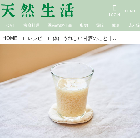
HOME
家庭料理
季節の家仕事
収納
掃除
健康
花と
HOME
レシピ
体にうれしい甘酒のこと｜榎本美沙の発酵暮らし