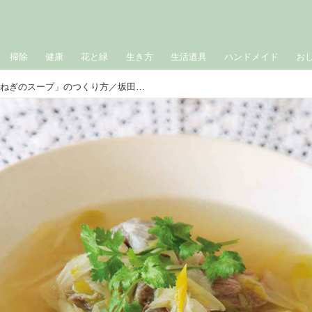
掃除
健康
花と緑
生き方
生活道具
ハンドメイド
お
透明なスープ「ラム肉と長ねぎのスープ」のつくり方／坂田阿希子さん