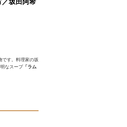
方／坂田阿希
物です。料理家の坂
透明なスープ
「ラム