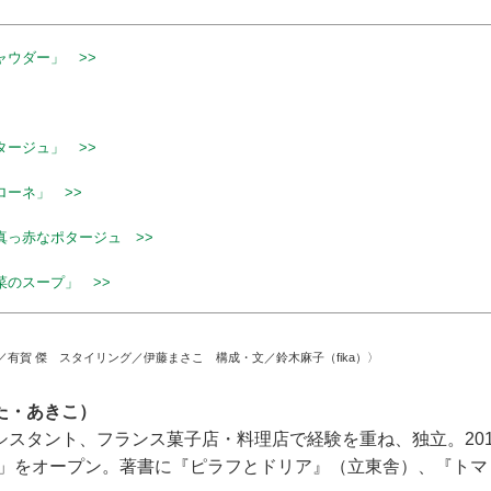
ャウダー」 >>
タージュ」 >>
ローネ」 >>
真っ赤なポタージュ >>
菜のスープ」 >>
有賀 傑 スタイリング／伊藤まさこ 構成・文／鈴木麻子（fika）〉
た・あきこ）
シスタント、フランス菓子店・料理店で経験を重ね、独立。20
UE」をオープン。著書に『ピラフとドリア』（立東舎）、『ト