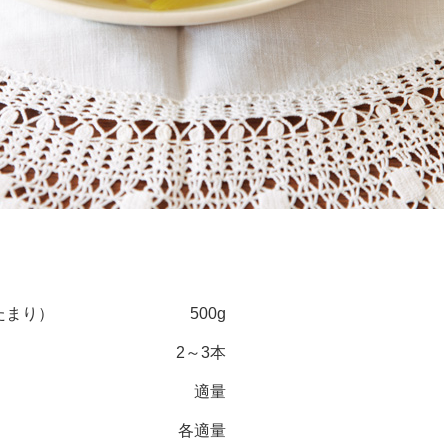
たまり）
500g
2～3本
適量
各適量