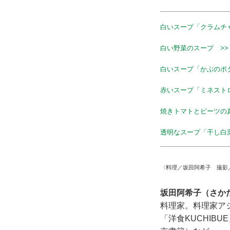
白いスープ「クラムチ
白い野菜のスープ >>
白いスープ「かぶのポ
赤いスープ「ミネスト
焼きトマトとビーツの
透明なスープ「干し白
〈料理／坂田阿希子 撮影／
坂田阿希子（さか
料理家。料理家ア
「洋食KUCHIB