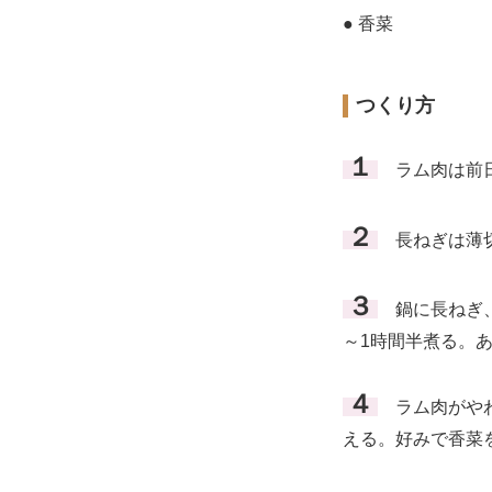
● 香菜
つくり方
１
ラム肉は前日
２
長ねぎは薄
３
鍋に長ねぎ、
～1時間半煮る。
４
ラム肉がやわ
える。好みで香菜