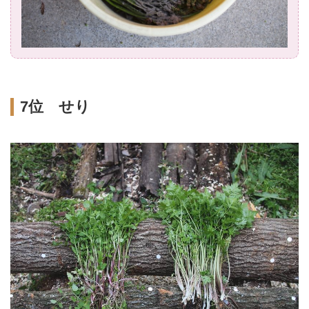
7位 せり