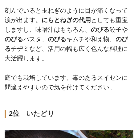
刻んでいると玉ねぎのように目が痛くなって
涙が出ます。
にらとねぎの代用
としても重宝
しますし、味噌汁はもちろん、
のびる
餃子や
のびる
パスタ、
のびる
キムチや和え物、
のび
る
チヂミなど、活用の幅も広く色んな料理に
大活躍します。
庭でも栽培しています。毒のあるスイセンに
間違えやすいので気を付けてください。
2位 いたどり