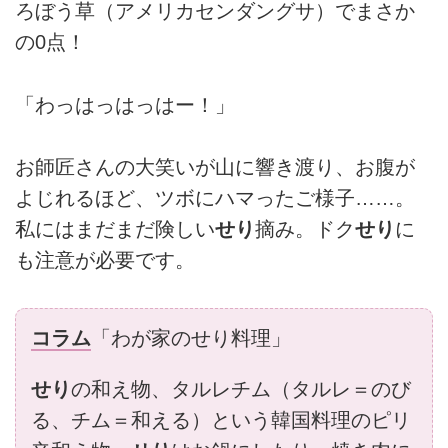
ろぼう草（アメリカセンダングサ）でまさか
の0点！
「わっはっはっはー！」
お師匠さんの大笑いが山に響き渡り、お腹が
よじれるほど、ツボにハマったご様子……。
私にはまだまだ険しい
せり
摘み。ドク
せり
に
も注意が必要です。
コラム
「わが家のせり料理」
せり
の和え物、タルレチム（タルレ＝のび
る、チム＝和える）という韓国料理のピリ