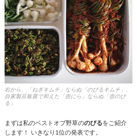
右から、「ねぎキムチ」ならぬ「のびるキムチ」、
自家製豆板醤で和えた「壺にら」ならぬ「壺のび
る」
まずは私のベストオブ野草の
のびる
をご紹介
します！ いきなり1位の発表です。