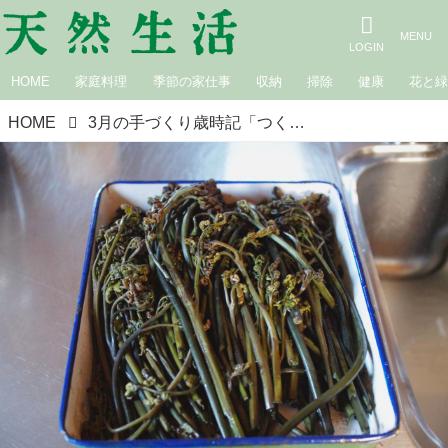
HOME
家庭料理
季節の家仕事
収納
掃除
健康
花と
HOME
3月の手づくり歳時記「つくしに、わらび。山菜採りの知恵」／山・海暮らしの自給自足ダイアリー