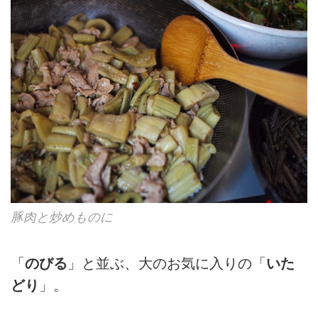
豚肉と炒めものに
「
のびる
」と並ぶ、大のお気に入りの「
いた
どり
」。