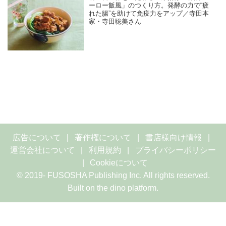
ーロー飯風」のつくり方。発酵の力で“疲
れた腸”を助けて免疫力をアップ／寺田本
家・寺田聡美さん
広告について
著作権について
書店様向け情報
運営会社について
利用規約
プライバシーポリシー
Cookieについて
© 2019- FUSOSHA Publishing Inc. All rights reserved.
Built on
the dino platform
.