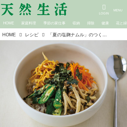
HOME
家庭料理
季節の家仕事
収納
掃除
健康
花と
HOME
レシピ
「夏の塩麹ナムル」のつくり方／私の簡単つくりおき｜寺田本家・寺田聡美さん