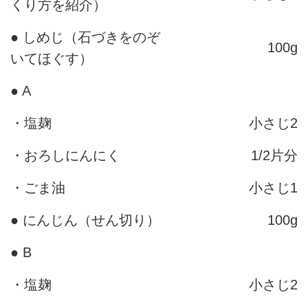
くり方を紹介）
● しめじ（石づきをのぞ
100g
いてほぐす）
● A
・塩麹
小さじ2
・おろしにんにく
1/2片分
・ごま油
小さじ1
● にんじん（せん切り）
100g
● B
・塩麹
小さじ2