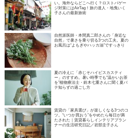
い。海外ならどこへ行く？ロストバゲー
ジ対策にはAirTag！旅の達人・地曳いく
子さんの最新旅術
自然派医師・本間真二郎さんの「身近な
自然」で暑さを乗り切る3つの工夫。夏の
お風呂は“よもぎやハッカ油”ですっきり
夏の冷えに「赤じそハイビスカスティ
ー」のすすめ。暑い時季でも“温かいお茶
を”植物療法士・鈴木七重さんに聞く夏バ
テ知らずの過ごし方
賃貸の「家具選び」が楽しくなる3つのコ
ツ。“いつか買おう”をやめたら毎日が満
たされた｜賃貸暮らしインテリアプラン
ナーの生活研究日記／岩部圭子さん