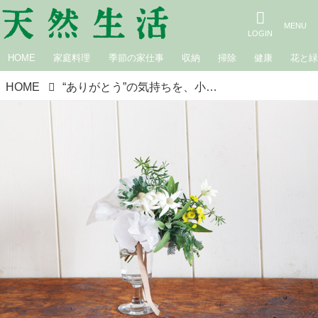
HOME
家庭料理
季節の家仕事
収納
掃除
健康
花と
HOME
“ありがとう”の気持ちを、小さなブーケに。フラワースタイリスト・平井かずみさんの「小さな花しつらい」