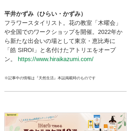
しつらいを教わります。（天然生
そこから空気が、温かに変わって
活2023年2月号掲載）
いくのです。そんな、暮らしを彩
平井かずみ（ひらい・かずみ）
る小さな花しつらいについて、フ
ラワースタイリストの平井かずみ
フラワースタイリスト。花の教室「木曜会」
さんに伺いました。今回は、花の
や全国でのワークショップを開催。2022年か
美しさを一瞬でも長く愛でる花生
ら新たな出会いの場として東京・恵比寿に
けを教わります。（天然生活
2023年2月号掲載）
「皓 SIROI」と名付けたアトリエをオープ
ン。
https://www.hiraikazumi.com/
※記事中の情報は『天然生活』本誌掲載時のものです