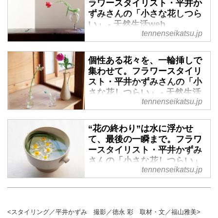
ラワースタイリスト・平井か
にも使われる聖なる植物を使った
そこから空気が、温かに変わって
ずみさんの「小さな花しつら
あしらいを教わります。（天然生
いくのです。そんな、暮らしを彩
い」 - 天然生活web
活2023年2月号掲載）
る小さな花しつらいについて、フ
tennenseikatsu.jp
ラワースタイリストの平井かずみ
視線の先の、小さな花。そのささ
さんに伺いました。今回は、豆皿
やかな存在が、肩の力を抜いてく
個性ある花々を、一輪挿しで
を使った縁起のよい植物のあしら
れます。好きな花を、ただ一輪。
集わせて。フラワースタイリ
いを教わります。（天然生活
そこから空気が、温かに変わって
スト・平井かずみさんの「小
2023年2月号掲載）
いくのです。そんな、暮らしを彩
さな花しつらい」 - 天然生活
る小さな花しつらいについて、フ
tennenseikatsu.jp
web
ラワースタイリストの平井かずみ
さんに伺いました。今回は、花の
視線の先の、小さな花。そのささ
“花の終わり”は水に浮かせ
終わりまで愛でる一輪挿しの花生
やかな存在が、肩の力を抜いてく
て、最後の一瞬まで。フラワ
けを教わります。（天然生活
れます。好きな花を、ただ一輪。
ースタイリスト・平井かずみ
2023年2月号掲載）
そこから空気が、温かに変わって
さんの「小さな花しつらい」
いくのです。そんな、暮らしを彩
tennenseikatsu.jp
- 天然生活web
る小さな花しつらいについて、フ
ラワースタイリストの平井かずみ
視線の先の、小さな花。そのささ
さんに伺いました。今回は、季節
やかな存在が、肩の力を抜いてく
の花々を一輪挿しにして並べてた
れます。好きな花を、ただ一輪。
<スタイリング／平井かずみ 撮影／徳永 彩 取材・文／福山雅美>