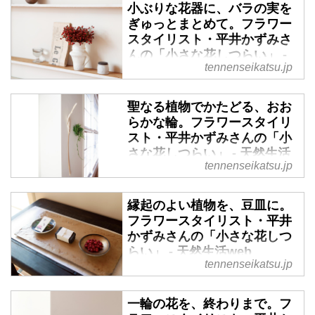
小ぶりな花器に、バラの実を
ぎゅっとまとめて。フラワー
スタイリスト・平井かずみさ
んの「小さな花しつらい」 -
tennenseikatsu.jp
天然生活web
視線の先の、小さな花。そのささ
聖なる植物でかたどる、おお
やかな存在が、肩の力を抜いてく
らかな輪。フラワースタイリ
れます。好きな花を、ただ一輪。
スト・平井かずみさんの「小
そこから空気が、温かに変わって
さな花しつらい」 - 天然生活
いくのです。そんな、暮らしを彩
tennenseikatsu.jp
web
る小さな花しつらいについて、フ
ラワースタイリストの平井かずみ
視線の先の、小さな花。そのささ
縁起のよい植物を、豆皿に。
さんに伺いました。今回は、長く
やかな存在が、肩の力を抜いてく
フラワースタイリスト・平井
目を楽しませてくれる、バラの実
れます。好きな花を、ただ一輪。
かずみさんの「小さな花しつ
を使った花生けを教わります。
そこから空気が、温かに変わって
らい」 - 天然生活web
（天然生活2023年2月号掲載）
いくのです。そんな、暮らしを彩
tennenseikatsu.jp
る小さな花しつらいについて、フ
視線の先の、小さな花。そのささ
ラワースタイリストの平井かずみ
やかな存在が、肩の力を抜いてく
一輪の花を、終わりまで。フ
さんに伺いました。今回は、神事
れます。好きな花を、ただ一輪。