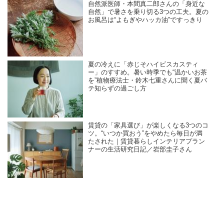
自然派医師・本間真二郎さんの「身近な
自然」で暑さを乗り切る3つの工夫。夏の
お風呂は“よもぎやハッカ油”ですっきり
夏の冷えに「赤じそハイビスカスティ
ー」のすすめ。暑い時季でも“温かいお茶
を”植物療法士・鈴木七重さんに聞く夏バ
テ知らずの過ごし方
賃貸の「家具選び」が楽しくなる3つのコ
ツ。“いつか買おう”をやめたら毎日が満
たされた｜賃貸暮らしインテリアプラン
ナーの生活研究日記／岩部圭子さん