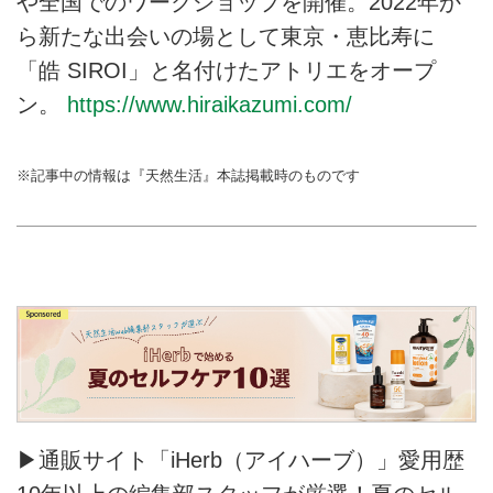
や全国でのワークショップを開催。2022年か
美しさを一瞬でも長く愛でる花生
ら新たな出会いの場として東京・恵比寿に
けを教わります。（天然生活
2023年2月号掲載）
「皓 SIROI」と名付けたアトリエをオープ
ン。
https://www.hiraikazumi.com/
※記事中の情報は『天然生活』本誌掲載時のものです
▶通販サイト「iHerb（アイハーブ）」愛用歴