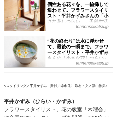
個性ある花々を、一輪挿しで
を使った縁起のよい植物のあしら
れます。好きな花を、ただ一輪。
集わせて。フラワースタイリ
いを教わります。（天然生活
そこから空気が、温かに変わって
スト・平井かずみさんの「小
2023年2月号掲載）
いくのです。そんな、暮らしを彩
さな花しつらい」 - 天然生活
る小さな花しつらいについて、フ
tennenseikatsu.jp
web
ラワースタイリストの平井かずみ
さんに伺いました。今回は、花の
視線の先の、小さな花。そのささ
“花の終わり”は水に浮かせ
終わりまで愛でる一輪挿しの花生
やかな存在が、肩の力を抜いてく
て、最後の一瞬まで。フラワ
けを教わります。（天然生活
れます。好きな花を、ただ一輪。
ースタイリスト・平井かずみ
2023年2月号掲載）
そこから空気が、温かに変わって
さんの「小さな花しつらい」
いくのです。そんな、暮らしを彩
tennenseikatsu.jp
- 天然生活web
る小さな花しつらいについて、フ
ラワースタイリストの平井かずみ
視線の先の、小さな花。そのささ
さんに伺いました。今回は、季節
やかな存在が、肩の力を抜いてく
の花々を一輪挿しにして並べてた
れます。好きな花を、ただ一輪。
<スタイリング／平井かずみ 撮影／徳永 彩 取材・文／福山雅美>
しつらいを教わります。（天然生
そこから空気が、温かに変わって
活2023年2月号掲載）
いくのです。そんな、暮らしを彩
平井かずみ（ひらい・かずみ）
る小さな花しつらいについて、フ
ラワースタイリストの平井かずみ
フラワースタイリスト。花の教室「木曜会」
さんに伺いました。今回は、花の