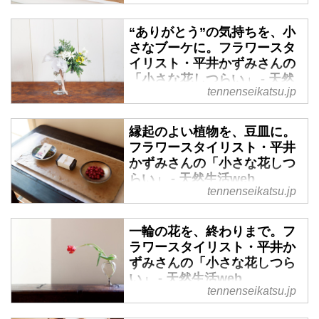
視線の先の、小さな花。そのささ
“ありがとう”の気持ちを、小
やかな存在が、肩の力を抜いてく
さなブーケに。フラワースタ
れます。好きな花を、ただ一輪。
イリスト・平井かずみさんの
そこから空気が、温かに変わって
「小さな花しつらい」 - 天然
いくのです。そんな、暮らしを彩
tennenseikatsu.jp
生活web
る小さな花しつらいについて、フ
ラワースタイリストの平井かずみ
視線の先の、小さな花。そのささ
縁起のよい植物を、豆皿に。
さんに伺いました。今回は、長く
やかな存在が、肩の力を抜いてく
フラワースタイリスト・平井
目を楽しませてくれる、バラの実
れます。好きな花を、ただ一輪。
かずみさんの「小さな花しつ
を使った花生けを教わります。
そこから空気が、温かに変わって
らい」 - 天然生活web
（天然生活2023年2月号掲載）
いくのです。そんな、暮らしを彩
tennenseikatsu.jp
る小さな花しつらいについて、フ
視線の先の、小さな花。そのささ
ラワースタイリストの平井かずみ
やかな存在が、肩の力を抜いてく
一輪の花を、終わりまで。フ
さんに伺いました。今回は、「い
れます。好きな花を、ただ一輪。
ラワースタイリスト・平井か
つもありがとう」の気持ちを込め
そこから空気が、温かに変わって
ずみさんの「小さな花しつら
たブーケのあしらいを教わりま
いくのです。そんな、暮らしを彩
い」 - 天然生活web
す。（天然生活2023年2月号掲
る小さな花しつらいについて、フ
tennenseikatsu.jp
載）
ラワースタイリストの平井かずみ
視線の先の、小さな花。そのささ
さんに伺いました。今回は、豆皿
やかな存在が、肩の力を抜いてく