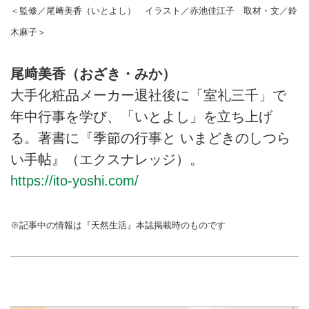
＜監修／尾﨑美香（いとよし） イラスト／赤池佳江子 取材・文／鈴
木麻子＞
尾﨑美香（おざき・みか）
大手化粧品メーカー退社後に「室礼三千」で
年中行事を学び、「いとよし」を立ち上げ
る。著書に『季節の行事と いまどきのしつら
い手帖』（エクスナレッジ）。
https://ito-yoshi.com/
※記事中の情報は『天然生活』本誌掲載時のものです