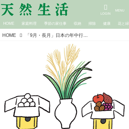
HOME
家庭料理
季節の家仕事
収納
掃除
健康
花と
HOME
「9月・長月」日本の年中行事｜いとよし・尾﨑美香さんに聞く、春夏秋冬、暮らしの行事ごよみ