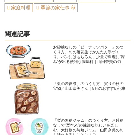
家庭料理
季節の家仕事 秋
関連記事
お砂糖なしの「ピーナッツバター」のつ
くり方。旬の落花生でかんたん手づく
り。パンにはもちろん、少量で料理に“深
み”が出る便利な調味料｜山田奈美の旬を
味わう手しごとごよみ
「栗の渋皮煮」のつくり方。実りの秋の
宝物／山田奈美さん｜9月のおすすめ記事
「梨の無糖ジャム」のつくり方。お砂糖
なしで“梨本来”の繊細な味わいを楽し
む、大好物の時短ジャム｜山田奈美の旬
を味わう手しごとごよみ