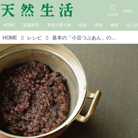
HOME
家庭料理
季節の家仕事
収納
掃除
健康
花と
HOME
レシピ
基本の「小豆つぶあん」のつくり方。秋の夜長にじっくりコトコトあんこづくり／和菓子教室・和の菓子いろは