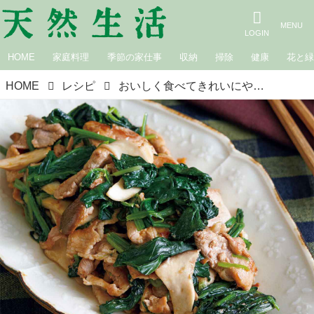
HOME
家庭料理
季節の家仕事
収納
掃除
健康
花と
HOME
レシピ
おいしく食べてきれいにやせる「ほうれんそうと豚こまのオイスターソース炒め」のつくり方｜緑の野菜の賢い食べ方