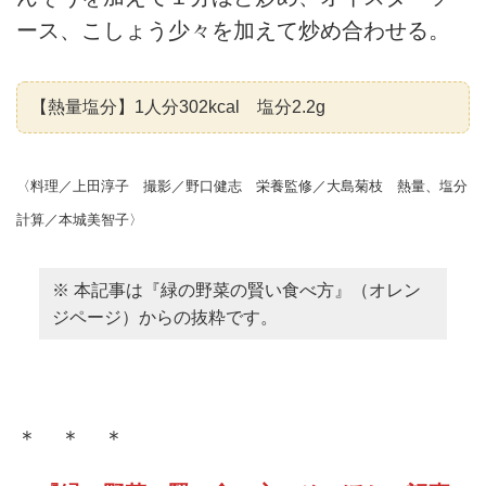
ース、こしょう少々を加えて炒め合わせる。
【熱量塩分】1人分302kcal 塩分2.2g
〈料理／上田淳子 撮影／野口健志 栄養監修／大島菊枝 熱量、塩分
計算／本城美智子〉
※ 本記事は『緑の野菜の賢い食べ方』（オレン
ジページ）からの抜粋です。
＊ ＊ ＊