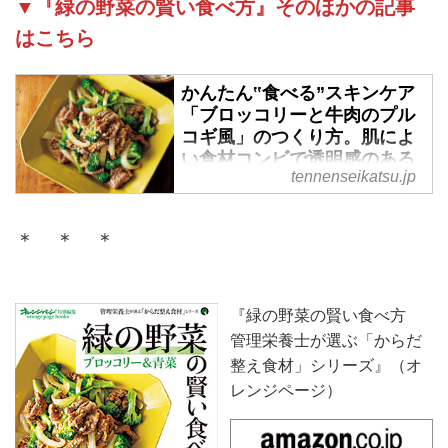
▼『緑の野菜の賢い食べ方』そのほかの記事
はこちら
かんたん‟食べる”スキンケア
「ブロッコリーと牛肉のプル
コギ風」のつくり方。肌によ
い食材コンビで透明感のある
tennenseikatsu.jp
素肌へ｜緑の野菜の賢い食べ
方 - 天然生活web
ふだんの食材をおいしく、賢く、
＊ ＊ ＊
効率よく。本記事では、管理栄養
士が監修した「からだ整え食材」
シリーズ『緑の野菜の賢い食べ
『緑の野菜の賢い食べ方
方』（オレンジページ）より、美
管理栄養士が選ぶ「からだ
しい肌をつくる「ブロッコリーと
整え食材」シリーズ』（オ
牛肉のプルコギ風」のつくり方を
レンジページ）
ご紹介します。ブロッコリーと牛
肉の美肌コンビでおいしく食べて
美しくなりましょう！