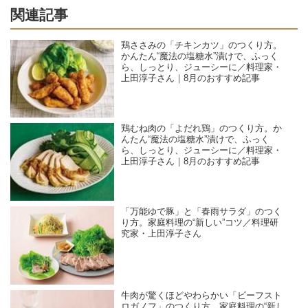
関連記事
鶏ささみの「チキンカツ」のつくり方。
かんたん“魔法の塩糖水”漬けで、ふっく
ら、しっとり、ジューシーに／料理家・
上田淳子さん｜8月のおすすめ記事
鶏むね肉の「よだれ鶏」のつくり方。か
んたん“魔法の塩糖水”漬けで、ふっく
ら、しっとり、ジューシーに／料理家・
上田淳子さん｜8月のおすすめ記事
「万能ゆで豚」と「春雨サラダ」のつく
り方。家庭料理の“新しい”コツ／料理研
究家・上田淳子さん
牛肉が驚くほどやわらかい「ビーフスト
ロガノフ」のつくり方。家庭料理の“新し