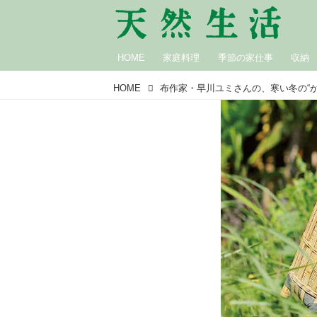
HOME
家庭料理
季節の家仕事
収納
HOME