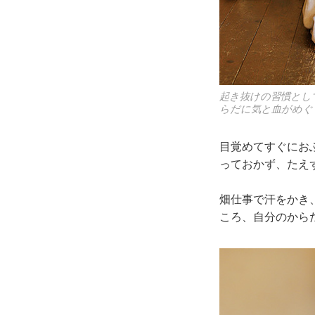
起き抜けの習慣とし
らだに気と血がめぐ
目覚めてすぐにお
っておかず、たえ
畑仕事で汗をかき
ころ、自分のから