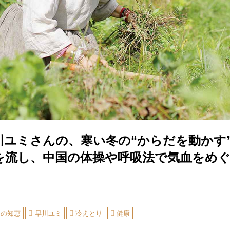
川ユミさんの、寒い冬の“からだを動かす
を流し、中国の体操や呼吸法で気血をめ
しの知恵
早川ユミ
冷えとり
健康