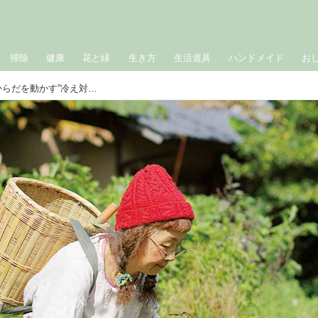
掃除
健康
花と緑
生き方
生活道具
ハンドメイド
お
布作家・早川ユミさんの、寒い冬の“からだを動かす”冷え対策。畑仕事で汗を流し、中国の体操や呼吸法で気血をめぐらせる