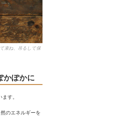
て束ね、吊るして保
ぽかぽかに
います。
自然のエネルギーを