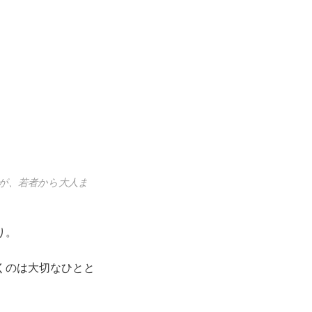
が、若者から大人ま
り。
くのは大切なひとと