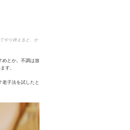
べてやり終えると、か
すめとか。不調は放
います。
す老子法を試したと