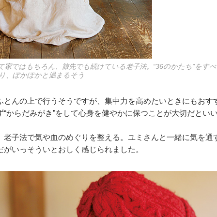
て家ではもちろん、旅先でも続けている老子法。“36のかたち”をす
り、ぽかぽかと温まるそう
ふとんの上で行うそうですが、集中力を高めたいときにもおす
ず“からだみがき”をして心身を健やかに保つことが大切だとい
、老子法で気や血のめぐりを整える。ユミさんと一緒に気を通
だがいっそういとおしく感じられました。