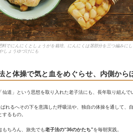
肥料でにんにくとしょうがを栽培。にんにくは茎部分を三つ編みにし
やしょうゆづけにも
法と体操で気と血をめぐらせ、内側から
「仙道」という思想を取り入れた老子法にも、長年取り組んで
と呼ばれるへその下を意識した呼吸法や、独自の体操を通して、
とするもの。
はもちろん、旅先でも
老子法の“36のかたち”
を毎朝実践。