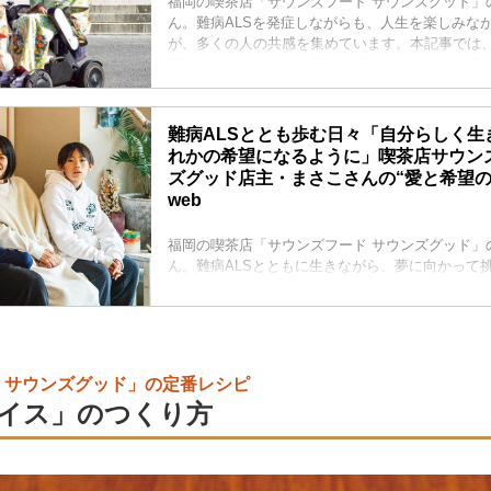
福岡の喫茶店「サウンズフード サウンズグッド」
ん。難病ALSを発症しながらも、人生を楽しみな
が、多くの人の共感を集めています。本記事では、
闇の先にたどりついた想いを伺いました。（『天然生
掲載）
難病ALSととも歩む日々「自分らしく生
れかの希望になるように」喫茶店サウン
ズグッド店主・まさこさんの“愛と希望の物
web
福岡の喫茶店「サウンズフード サウンズグッド」
ん。難病ALSとともに生きながら、夢に向かって
の人の共感を集めています。本記事では、支えて
ちとのつながり、そして前を向く原動力について
（『天然生活』2025年6月号掲載）
 サウンズグッド」の定番レシピ
イス」のつくり方