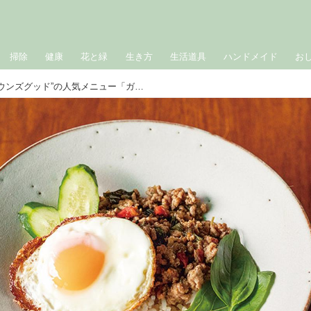
掃除
健康
花と緑
生き方
生活道具
ハンドメイド
お
“喫茶店サウンズフード サウンズグッド”の人気メニュー「ガパオライス」のつくり方。難病ALSとともに生きる、店主・まさこさんの‟愛と希望が伝わるレシピ”