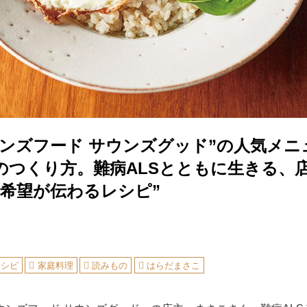
ウンズフード サウンズグッド”の人気メニ
のつくり方。難病ALSとともに生きる、
と希望が伝わるレシピ”
レシピ
家庭料理
読みもの
はらだまさこ