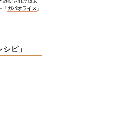
Sと診断された彼女
ー「
ガパオライス
」
レシピ」