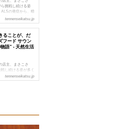
の店主、まさこさ
がら挑戦し続ける姿
ALSの発症から、暗
活』2025年6月号
tennenseikatsu.jp
きることが、だ
ズフード サウン
語” - 天然生活
の店主、まさこさ
挑戦し続ける姿が多く
くれる家族や友人た
tennenseikatsu.jp
お話を伺いました。