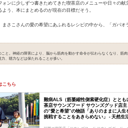
フォンに少しずつ書きためてきた喫茶店のメニューや日々の献
るよう、本にまとめるのが現在の目標だそう。
、まさこさんの愛の希望にあふれるレシピの中から、「ガパオ
のこと。神経の障害により、脳から筋肉を動かす命令が伝わらなくなり、筋肉
視力、聴力などは保たれることが多い。
はこちら
難病ALS（筋萎縮性側索硬化症）ととも
茶店サウンズフード サウンズグッド店主
の“愛と希望”の物語「ありのままに人生
挑戦することをあきらめない」 - 天然生活