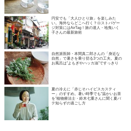
円安でも「大人ひとり旅」を楽しみた
い。海外ならどこへ行く？ロストバゲー
ジ対策にはAirTag！旅の達人・地曳いく
子さんの最新旅術
自然派医師・本間真二郎さんの「身近な
自然」で暑さを乗り切る3つの工夫。夏の
お風呂は“よもぎやハッカ油”ですっきり
夏の冷えに「赤じそハイビスカスティ
ー」のすすめ。暑い時季でも“温かいお茶
を”植物療法士・鈴木七重さんに聞く夏バ
テ知らずの過ごし方