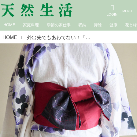
HOME
家庭料理
季節の家仕事
収納
掃除
健康
花と
HOME
外出先でもあわてない！「浴衣の着崩れ」あるあると“自分でできる”かんたん対処法／着物コンサルタント・熊谷宏子さん