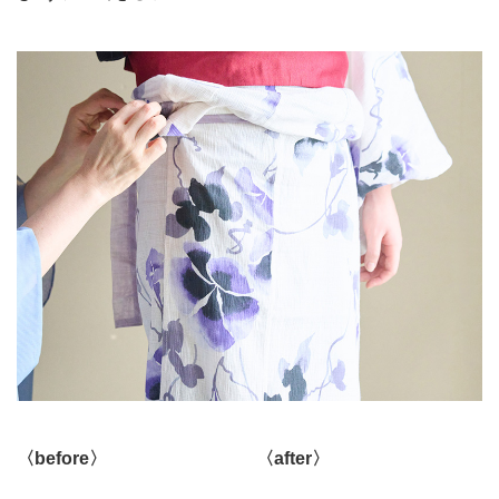
〈before〉
〈after〉