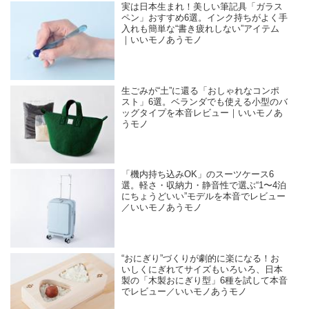
実は日本生まれ！美しい筆記具「ガラス
ペン」おすすめ6選。インク持ちがよく手
入れも簡単な“書き疲れしない”アイテム
｜いいモノあうモノ
生ごみが“土”に還る「おしゃれなコンポ
スト」6選。ベランダでも使える小型のバ
ッグタイプを本音レビュー｜いいモノあ
うモノ
「機内持ち込みOK」のスーツケース6
選。軽さ・収納力・静音性で選ぶ“1〜4泊
にちょうどいい”モデルを本音でレビュー
／いいモノあうモノ
“おにぎり”づくりが劇的に楽になる！お
いしくにぎれてサイズもいろいろ、日本
製の「木製おにぎり型」6種を試して本音
でレビュー／いいモノあうモノ