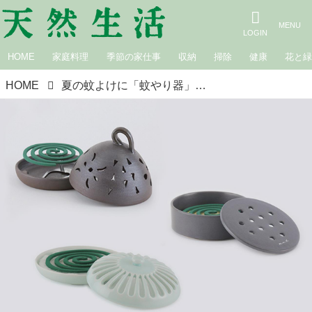
HOME
家庭料理
季節の家仕事
収納
掃除
健康
花と
HOME
夏の蚊よけに「蚊やり器」のおすすめ6選。職人が手がける日本の“夏の風物詩”をリアルな声で徹底検証／いいモノあうモノ