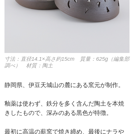
寸法：直径14.1×高さ約15cm 質量：625g（編集部
調べ） 材質：陶土
静岡県、伊豆天城山の麓にある窯元が制作。
釉薬は使わず、鉄分を多く含んだ陶土を本焼
きしたもので、深みのある黒色が特徴。
最初に高温の薪窯で焼き締め、最後にナラや