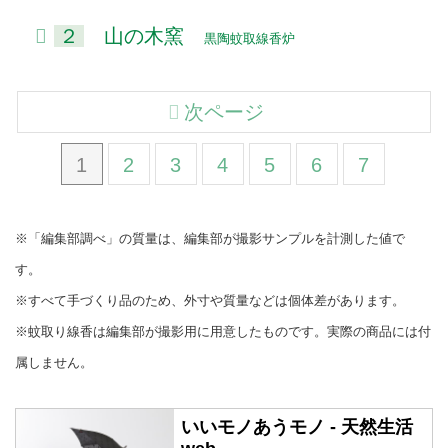
２
山の木窯
黒陶蚊取線香炉
次ページ
1
2
3
4
5
6
7
※「編集部調べ」の質量は、編集部が撮影サンプルを計測した値で
す。
※すべて手づくり品のため、外寸や質量などは個体差があります。
※蚊取り線香は編集部が撮影用に用意したものです。実際の商品には付
属しません。
いいモノあうモノ - 天然生活