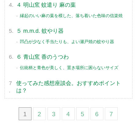
４ 明山窯 蚊遣り 麻の葉
縁起のいい麻の葉を模した、落ち着いた色味の信楽焼
５ m.m.d. 蚊やり器
凹凸が少なく手当たりも、よい瀬戸焼の蚊やり器
６ 青山窯 香のうつわ
伝統柄と青色が美しく、置き場所に困らないサイズ
使ってみた感想座談会。おすすめポイント
は？
1
2
3
4
5
6
7