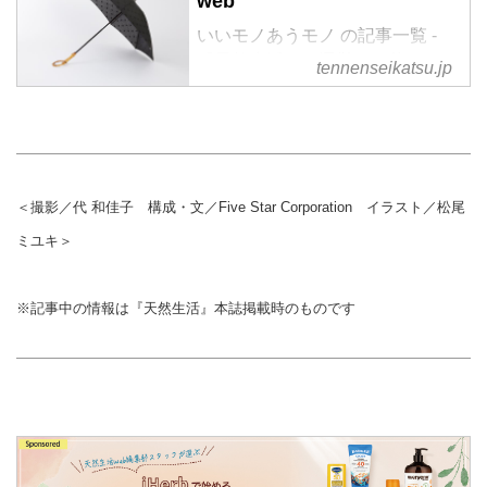
web
いいモノあうモノ の記事一覧 -
『天然生活』が運営する暮らしの
tennenseikatsu.jp
情報サイト。食やファッション、
暮らしの知恵はもちろん、Webオ
リジナルの情報を毎日配信
＜撮影／代 和佳子 構成・文／Five Star Corporation イラスト／松尾
ミユキ＞
※記事中の情報は『天然生活』本誌掲載時のものです