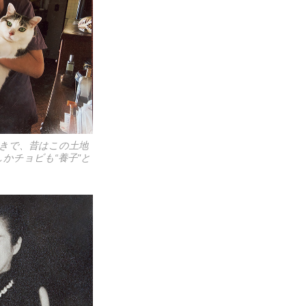
きで、昔はこの土地
かチョビも“養子"と