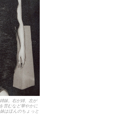
姉妹。右が姉、左が
を営むなど華やかに
。妹はほんのちょっと