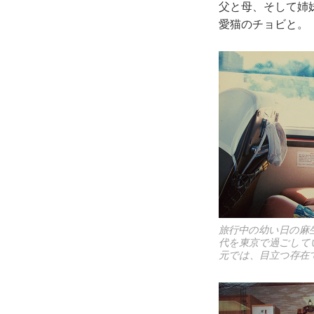
父と母、そして姉
愛猫のチョビと。
旅行中の幼い日の麻
代を東京で過ごして
元では、目立つ存在