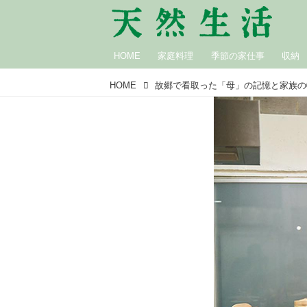
HOME
家庭料理
季節の家仕事
収納
HOME