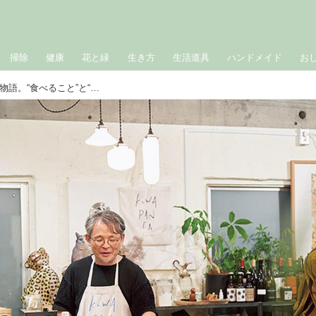
掃除
健康
花と緑
生き方
生活道具
ハンドメイド
お
故郷で看取った「母」の記憶と家族の物語。“食べること”と“家族”はいつもつながっていた／料理家・麻生要一郎さん