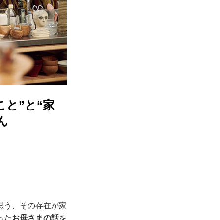
と”と“家
ん
思う、その存在が家
った
お母さまの話
を