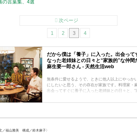
族の言葉集、4選
次ページ
1
2
3
4
だから僕は「養子」に入った。出会ってす
なった老姉妹との日々と“家族的”な仲間
麻生要一郎さん - 天然生活web
無条件に愛せるようで、ときに他人以上にやっか
にしたいと思う、その存在が家族です。料理家・
出会ってすぐに養子に入った老姉妹との日々と、“
ちについて聞きました。 （『天然生活』2024年9
文／福山雅美 構成／鈴木麻子〉