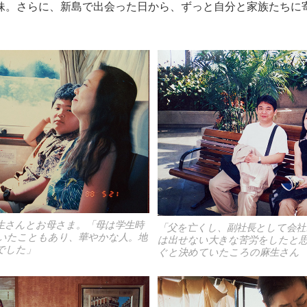
妹。さらに、新島で出会った日から、ずっと自分と家族たちに
生さんとお母さま。「母は学生時
「父を亡くし、副社長として会社
いたこともあり、華やかな人。地
は出せない大きな苦労をしたと
でした」
ぐと決めていたころの麻生さん