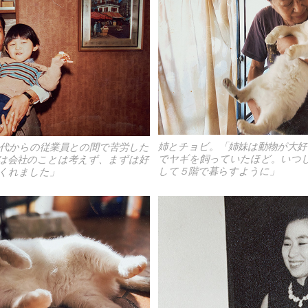
姉とチョビ。「姉妹は動物が大好
先代からの従業員との間で苦労した
でヤギを飼っていたほど。いつし
は会社のことは考えず、まずは好
して５階で暮らすように」
くれました」