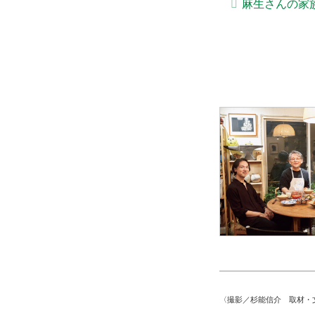
麻生さんの家
〈撮影／杉能信介 取材・