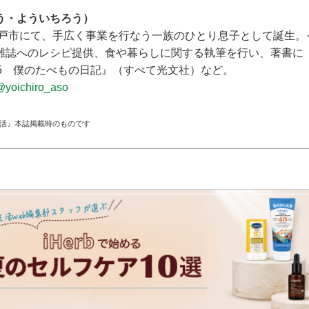
う・よういちろう）
・水戸市にて、手広く事業を行なう一族のひとり息子として誕生
雑誌へのレシピ提供、食や暮らしに関する執筆を行い、著書に
65 僕のたべもの日記』（すべて光文社）など。
@yoichiro_aso
生活』本誌掲載時のものです