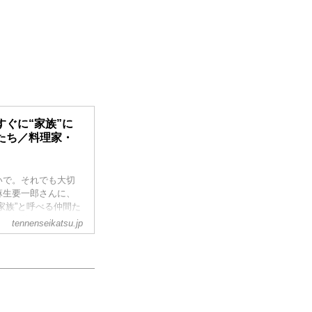
ぐに“家族”に
たち／料理家・
いで。それでも大切
麻生要一郎さんに、
家族”と呼べる仲間た
月号掲載）
tennenseikatsu.jp