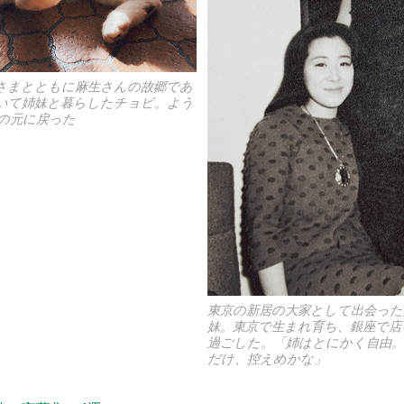
さまとともに麻生さんの故郷であ
いて姉妹と暮らしたチョビ。よう
の元に戻った
東京の新居の大家として出会った
妹。東京で生まれ育ち、銀座で店
過ごした。「姉はとにかく自由
だけ、控えめかな」