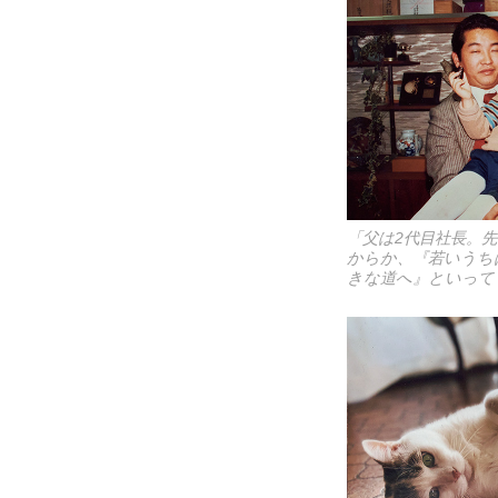
「父は2代目社長。
からか、『若いうち
きな道へ』といって