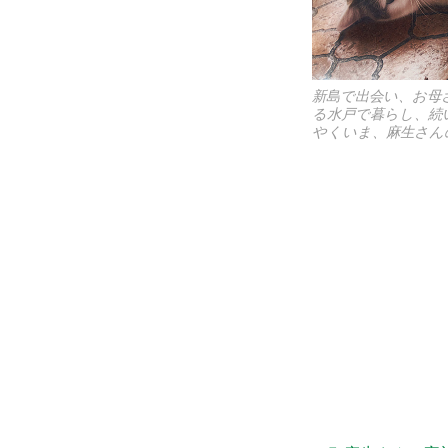
新島で出会い、お母
る水戸で暮らし、続
やくいま、麻生さん