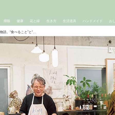
掃除
健康
花と緑
生き方
生活道具
ハンドメイド
お
故郷で看取った「母」の記憶と家族の物語。“食べること”と“家族”はいつもつながっていた／料理家・麻生要一郎さん