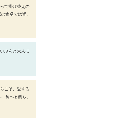
って掛け替えの
家の食卓では皆、
いぶんと大人に
らこそ、愛する
も、食べる側も、