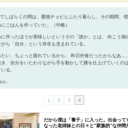
てしばらくの間は、愛猫チョビとふたり暮らし。その期間、僕
めにごはんを作っていた。（中略）
めに作ったほうが美味しいというその「誰か」とは、 向こう側
ながら「自分」という存在も含まれている。
べたい、ちょっと疲れているから、 昨日外食だったからなあ…
抜き、自分をいたわりながら手を動かして膳を仕上げていくのは
ている。
文社）
1
2
3
4
だから僕は「養子」に入った。出会ってす
なった老姉妹との日々と“家族的”な仲間