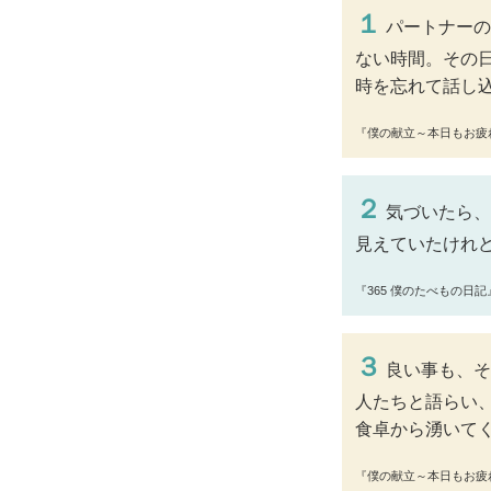
１
パートナーの
ない時間。その
時を忘れて話し
『僕の献立～本日もお疲
２
気づいたら、
見えていたけれ
『365 僕のたべもの日
３
良い事も、そ
人たちと語らい
食卓から湧いて
『僕の献立～本日もお疲