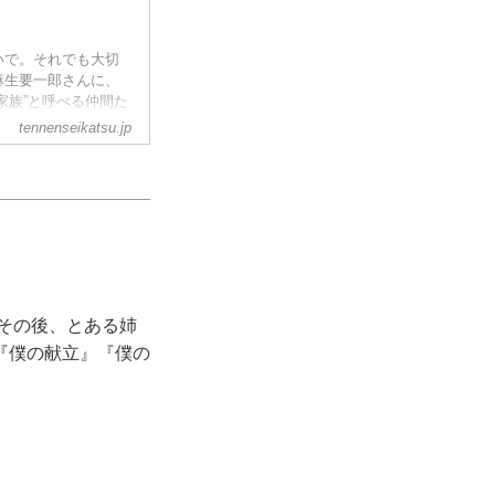
いで。それでも大切
麻生要一郎さんに、
家族”と呼べる仲間た
月号掲載）
tennenseikatsu.jp
。その後、とある姉
『僕の献立』『僕の