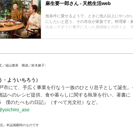
麻生要一郎さん - 天然生活web
無条件に愛せるようで、ときに他人以上にやっか
にしたいと思う、その存在が家族です。料理家・
出会ってすぐに養子に入った老姉妹との日々と、“
ちについて聞きました。 （『天然生活』2024年9
文／福山雅美 構成／鈴木麻子〉
う・よういちろう）
・水戸市にて、手広く事業を行なう一族のひとり息子として誕生
雑誌へのレシピ提供、食や暮らしに関する執筆を行い、著書に
65 僕のたべもの日記』（すべて光文社）など。
@yoichiro_aso
生活』本誌掲載時のものです