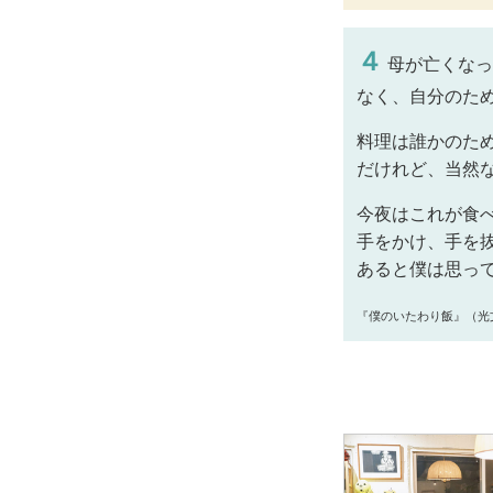
４
母が亡くなっ
なく、自分のた
料理は誰かのた
だけれど、当然
今夜はこれが食
手をかけ、手を
あると僕は思っ
『僕のいたわり飯』（光