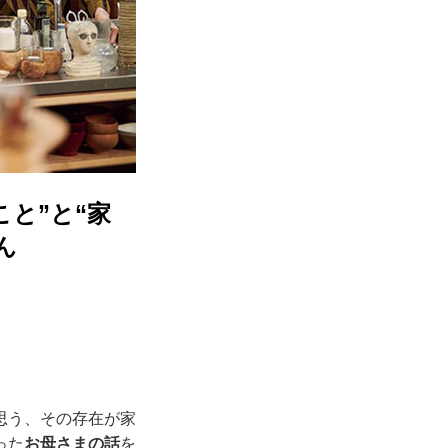
と”と“家
ん
思う、その存在が家
った
お母さまの話
を