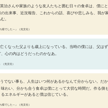
英治さんや家族のような友人たちと囲む日々の食卓は、僕にと
日の出来事、近況報告、これからの話、喜びや悲しみも、我が
込む。
れ様でした～』（光文社）
亡くなった父よりも歳上になっている。当時の僕には、父はず
ど、心の内はどうだったのかなあ。
記』（光文社）
うでない事も、人生はいつ何があるかなんて分からない。だか
、味わい、分かち合う食卓は僕にとって大切な時間だ。作る側
くるエネルギーがあると僕は信じている。
れ様でした～』（光文社）