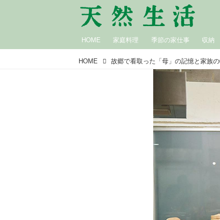
HOME
家庭料理
季節の家仕事
収納
HOME