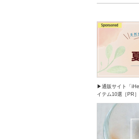
▶通販サイト「iH
イテム10選［PR