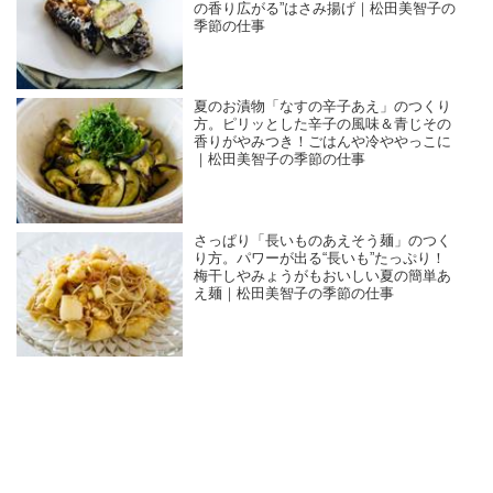
の香り広がる”はさみ揚げ｜松田美智子の
季節の仕事
夏のお漬物「なすの辛子あえ」のつくり
方。ピリッとした辛子の風味＆青じその
香りがやみつき！ごはんや冷ややっこに
｜松田美智子の季節の仕事
さっぱり「長いものあえそう麺」のつく
り方。パワーが出る“長いも”たっぷり！
梅干しやみょうがもおいしい夏の簡単あ
え麺｜松田美智子の季節の仕事