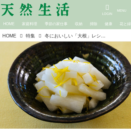
HOME
家庭料理
季節の家仕事
収納
掃除
健康
花と
HOME
特集
冬においしい「大根」レシピ16選。スープ、鍋、お漬物…プロが教える旬のかんたんレシピ｜12月のおすすめ記事