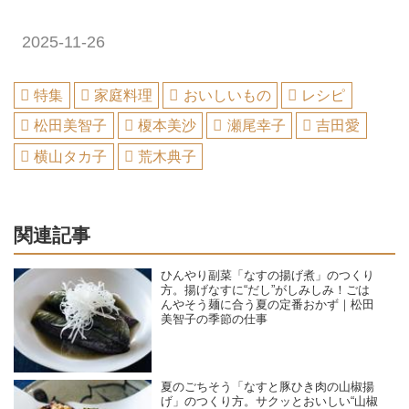
2025-11-26
特集
家庭料理
おいしいもの
レシピ
松田美智子
榎本美沙
瀬尾幸子
吉田愛
横山タカ子
荒木典子
関連記事
ひんやり副菜「なすの揚げ煮」のつくり
方。揚げなすに“だし”がしみしみ！ごは
んやそう麺に合う夏の定番おかず｜松田
美智子の季節の仕事
夏のごちそう「なすと豚ひき肉の山椒揚
げ」のつくり方。サクッとおいしい“山椒