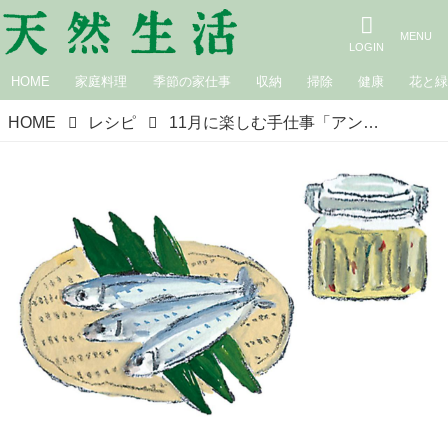
HOME
家庭料理
季節の家仕事
収納
掃除
健康
花と
HOME
レシピ
11月に楽しむ手仕事「アンチョビ」のつくり方。パスタやピザに大活躍！イワシを漬けた液は、おいしい‟ナンプラー”に｜山田奈美さんの12カ月楽しめる発酵食と保存食