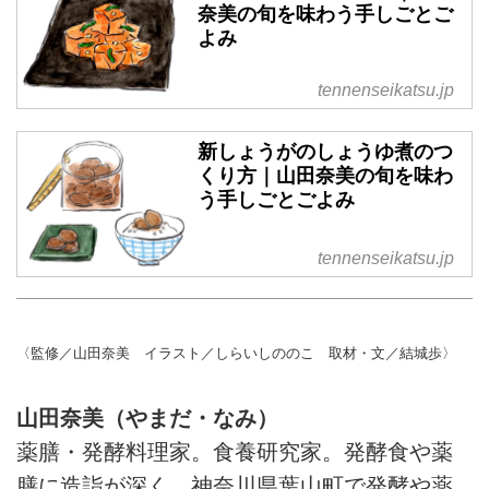
奈美の旬を味わう手しごとご
よみ
tennenseikatsu.jp
新しょうがのしょうゆ煮のつ
くり方｜山田奈美の旬を味わ
う手しごとごよみ
tennenseikatsu.jp
〈監修／山田奈美 イラスト／しらいしののこ 取材・文／結城歩〉
山田奈美（やまだ・なみ）
薬膳・発酵料理家。食養研究家。発酵食や薬
膳に造詣が深く、神奈川県葉山町で発酵や薬