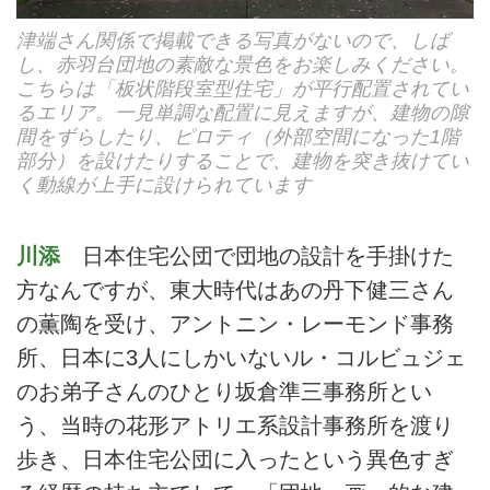
津端さん関係で掲載できる写真がないので、しば
し、赤羽台団地の素敵な景色をお楽しみください。
こちらは「板状階段室型住宅」が平行配置されてい
るエリア。一見単調な配置に見えますが、建物の隙
間をずらしたり、ピロティ（外部空間になった1階
部分）を設けたりすることで、建物を突き抜けてい
く動線が上手に設けられています
川添
日本住宅公団で団地の設計を手掛けた
方なんですが、東大時代はあの丹下健三さん
の薫陶を受け、アントニン・レーモンド事務
所、日本に3人にしかいないル・コルビュジェ
のお弟子さんのひとり坂倉準三事務所とい
う、当時の花形アトリエ系設計事務所を渡り
歩き、日本住宅公団に入ったという異色すぎ