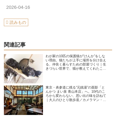
2026-04-16
読みもの
関連記事
わが家の10匹の保護猫が“けんか”をしな
い理由。猫たちが上手に場所を分け合え
る、仲良く暮らすための部屋づくり｜生
きづらい世界で、猫が教えてくれたこと
／咲セリ
東京・表参道に残る“元銭湯”の面影「と
んかつ まい泉 青山本店」へ。10代のこ
ろから変わらない、思い出の味を訪ねて
｜大人のひとり散歩道／カメラマン・石
黒美穂子さん