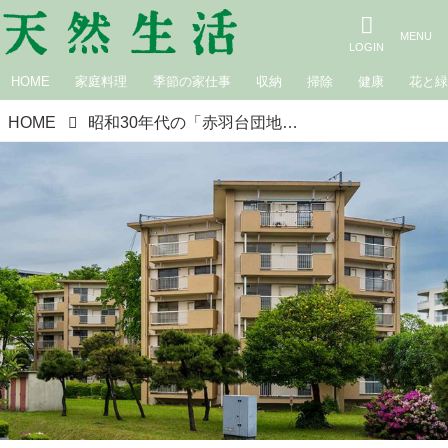
HOME
家庭料理
季節の家仕事
収納
掃除
健康
花と
HOME
昭和30年代の「赤羽台団地」を団地マニア暦26年のスタッフが徹底解剖。団地建築ってこんなにおもしろい！めくるめく団地の世界にようこそ