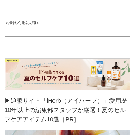
昭和の「団地建築」の奥深い世界
をご存じですか？ 団地愛が止ま
らない天然生活編集部の川添と、
＜撮影／川添大輔＞
建築には広く浅く興味があるミー
ハー派・関根が、団地の魅力を語
り尽くします。初回から5,000字
超えの熱量で、団地界のアイドル
「スターハウス」や、エレベータ
ーが止まらない！？「スキップ廊
下型」などを徹底解説。暴走する
マニアと冷静な現実派、ふたりの
おしゃべりから広がる、めくるめ
く団地の世界をお届けします。
▶通販サイト「iHerb（アイハーブ）」愛用歴
10年以上の編集部スタッフが厳選！夏のセル
フケアアイテム10選［PR］