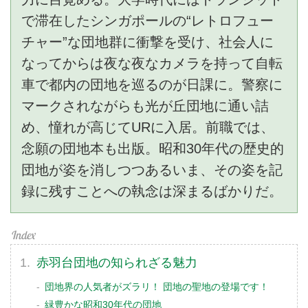
で滞在したシンガポールの“レトロフュー
チャー”な団地群に衝撃を受け、社会人に
なってからは夜な夜なカメラを持って自転
車で都内の団地を巡るのが日課に。警察に
マークされながらも光が丘団地に通い詰
め、憧れが高じてURに入居。前職では、
念願の団地本も出版。昭和30年代の歴史的
団地が姿を消しつつあるいま、その姿を記
録に残すことへの執念は深まるばかりだ。
赤羽台団地の知られざる魅力
団地界の人気者がズラリ！ 団地の聖地の登場です！
緑豊かな昭和30年代の団地