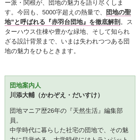
ー派・関根が、団地の魅力を語り尽くしま
す。今回も、5000字超えの熱量で、
団地の聖
地”と呼ばれる『赤羽台団地』を徹底解剖
。ス
ターハウス住棟や豊かな緑地、そして知られ
ざる設計背景まで、いまは失われつつある団
地の魅力をひもときます。
団地案内人
川添大輔（かわぞえ・だいすけ）
団地マニア歴26年の『天然生活』編集部
員。
中学時代に暮らした社宅の団地で、その魅
力に目覚める。大学時代にはトランジット