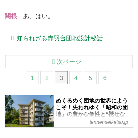
関根
あ、はい。
知られざる赤羽台団地設計秘話
次ページ
1
2
3
4
5
6
めくるめく団地の世界によう
こそ！失われゆく「昭和の団
地」の豊かな個性と“褪せな
い”魅力を団地マニア暦26年
tennenseikatsu.jp
のスタッフが紹介 - 天然生活
web