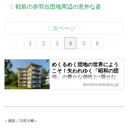
戦前の赤羽台団地周辺の意外な姿
次ページ
1
2
3
4
5
6
めくるめく団地の世界によう
こそ！失われゆく「昭和の団
地」の豊かな個性と“褪せな
い”魅力を団地マニア暦26年
tennenseikatsu.jp
のスタッフが紹介 - 天然生活
web
昭和の「団地建築」の奥深い世界
をご存じですか？ 団地愛が止ま
らない天然生活編集部の川添と、
＜撮影／川添大輔＞
建築には広く浅く興味があるミー