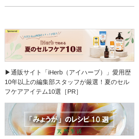
ハー派・関根が、団地の魅力を語
り尽くします。初回から5,000字
超えの熱量で、団地界のアイドル
「スターハウス」や、エレベータ
ーが止まらない！？「スキップ廊
下型」などを徹底解説。暴走する
マニアと冷静な現実派、ふたりの
おしゃべりから広がる、めくるめ
く団地の世界をお届けします。
▶通販サイト「iHerb（アイハーブ）」愛用歴
10年以上の編集部スタッフが厳選！夏のセル
フケアアイテム10選［PR］