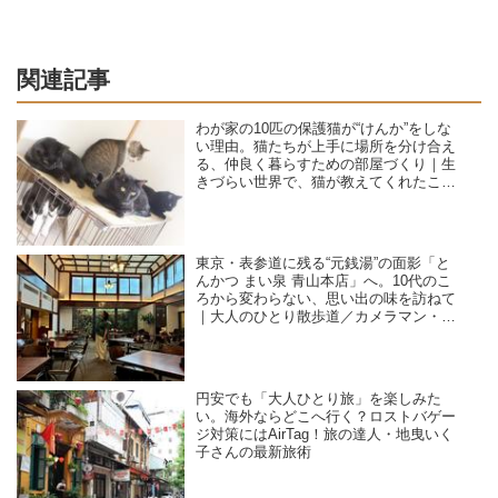
関連記事
わが家の10匹の保護猫が“けんか”をしな
い理由。猫たちが上手に場所を分け合え
る、仲良く暮らすための部屋づくり｜生
きづらい世界で、猫が教えてくれたこと
／咲セリ
東京・表参道に残る“元銭湯”の面影「と
んかつ まい泉 青山本店」へ。10代のこ
ろから変わらない、思い出の味を訪ねて
｜大人のひとり散歩道／カメラマン・石
黒美穂子さん
円安でも「大人ひとり旅」を楽しみた
い。海外ならどこへ行く？ロストバゲー
ジ対策にはAirTag！旅の達人・地曳いく
子さんの最新旅術