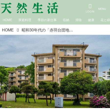
HOME
家庭料理
季節の家仕事
収納
掃除
健康
花と
HOME
昭和30年代の「赤羽台団地」を団地マニア暦26年のスタッフが徹底解剖。団地建築ってこんなにおもしろい！めくるめく団地の世界にようこそ