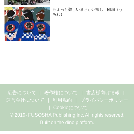
ちょっと難しいまちがい探し｜団扇（う
ちわ）
広告について
著作権について
書店様向け情報
運営会社について
利用規約
プライバシーポリシー
Cookieについて
© 2019- FUSOSHA Publishing Inc. All rights reserved.
Built on
the dino platform
.