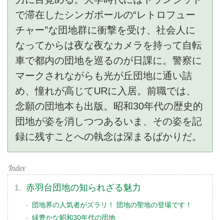
で滞在したシンガポールの“レトロフュー
チャー”な団地群に衝撃を受け、社会人に
なってからは夜な夜なカメラを持って自転
車で都内の団地を巡るのが日課に。警察に
マークされながらも光が丘団地に通い詰
め、憧れが高じてURに入居。前職では、
念願の団地本も出版。昭和30年代の歴史的
団地が姿を消しつつあるいま、その姿を記
録に残すことへの執念は深まるばかりだ。
赤羽台団地の知られざる魅力
団地界の人気者がズラリ！ 団地の聖地の登場です！
緑豊かな昭和30年代の団地