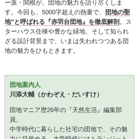
ー派・関根が、団地の魅力を語り尽くしま
す。今回も、5000字超えの熱量で、
団地の聖
地”と呼ばれる『赤羽台団地』を徹底解剖
。ス
ターハウス住棟や豊かな緑地、そして知られ
ざる設計背景まで、いまは失われつつある団
地の魅力をひもときます。
団地案内人
川添大輔（かわぞえ・だいすけ）
団地マニア歴26年の『天然生活』編集部
員。
中学時代に暮らした社宅の団地で、その魅
力に目覚める。大学時代にはトランジット