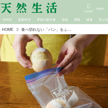
HOME
家庭料理
季節の家仕事
収納
掃除
健康
花と
HOME
食べ切れない「パン」をふっくらおいしく保存するコツ。解凍して食べるときの“加熱ムラ”を防ぐ冷凍保存のひと工夫も／小豆田マチ子さん（キャロットケーキ研究家）