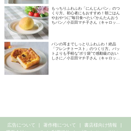
もっちりふわふわ「にんじんパン」のつ
くり方。初心者にもおすすめ！朝ごはん
やおやつに“毎日食べたい”かんたんおう
ちパン／小豆田マチ子さん（キャロット
ケーキ研究家）
パンの耳までしっとりふわふわ！絶品
「フレンチトースト」のつくり方。バッ
トよりも手軽な“ポリ袋”で感動級のおい
しさに／小豆田マチ子さん（キャロット
ケーキ研究家）
広告について
著作権について
書店様向け情報