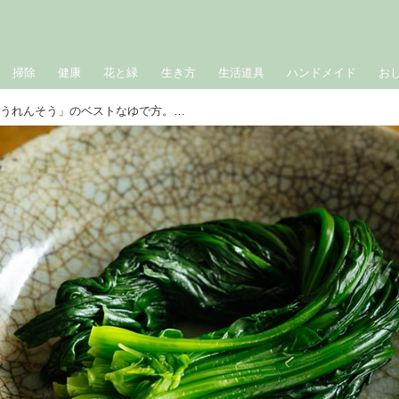
掃除
健康
花と緑
生き方
生活道具
ハンドメイド
お
お弁当屋さんに教わる「ほうれんそう」のベストなゆで方。シャキッとおいしく仕上がる失敗しないコツと、おひたしのつくり方／uzura・前田潤子さん