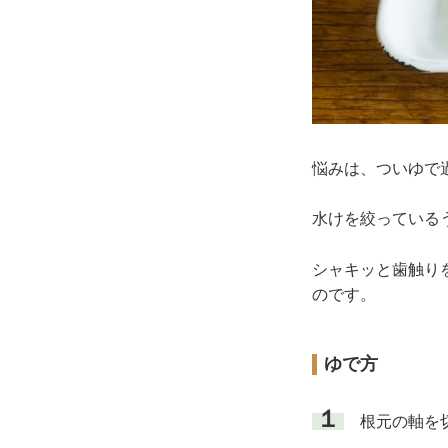
悩みは、ついゆで
水けを絞っている
シャキッと歯触りを
のです。
ゆで方
１
根元の軸を切