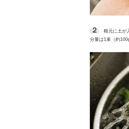
２
根元に土が入
分量は1束（約100