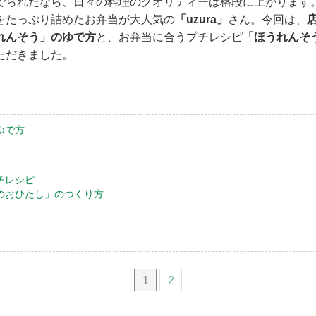
でられたなら、日々の料理のクオリティーは格段に上がります
をたっぷり詰めたお弁当が大人気の
「uzura」
さん。今回は、
れんそう」のゆで方
と、お弁当に合うプチレシピ
「ほうれんそ
ただきました。
ゆで方
チレシピ
のおひたし」のつくり方
1
2